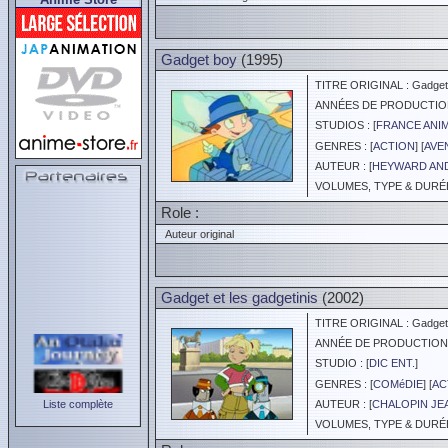
Gadget boy
(1995)
TITRE ORIGINAL : Gadget 
ANNÉES DE PRODUCTION :
STUDIOS : [
FRANCE ANI
GENRES : [
ACTION
] [
AVE
AUTEUR : [
HEYWARD AN
VOLUMES, TYPE & DURÉE 
Role :
Auteur original
Gadget et les gadgetinis
(2002)
TITRE ORIGINAL : Gadget a
ANNÉE DE PRODUCTION :
STUDIO : [
DIC ENT.
]
GENRES : [
COMéDIE
] [
AC
Liste complète
AUTEUR : [
CHALOPIN JE
VOLUMES, TYPE & DURÉE 