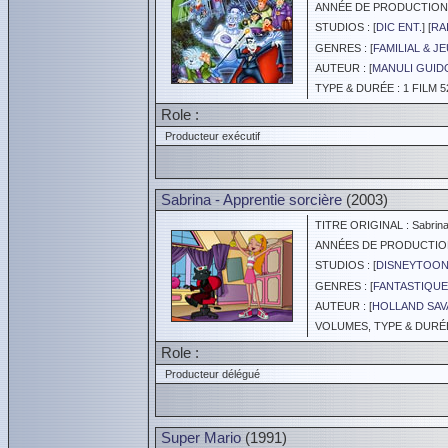
ANNÉE DE PRODUCTION :
STUDIOS : [
DIC ENT.
] [
RA
GENRES : [
FAMILIAL & J
AUTEUR : [
MANULI GUID
TYPE & DURÉE : 1 FILM 5
Role :
Producteur exécutif
Sabrina - Apprentie sorcière
(2003)
TITRE ORIGINAL : Sabrina 
ANNÉES DE PRODUCTION :
STUDIOS : [
DISNEYTOON
GENRES : [
FANTASTIQUE
AUTEUR : [
HOLLAND SAV
VOLUMES, TYPE & DURÉE 
Role :
Producteur délégué
Super Mario
(1991)