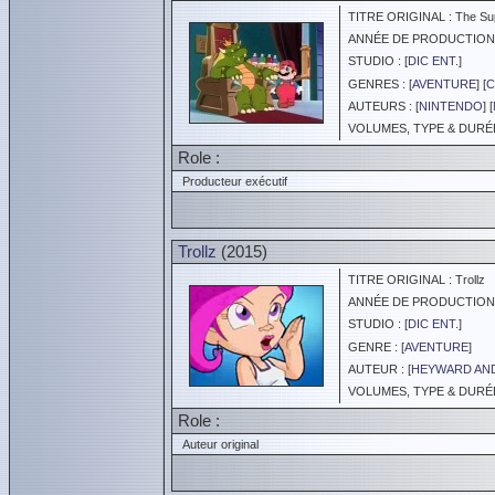
TITRE ORIGINAL : The Supe
ANNÉE DE PRODUCTION :
STUDIO : [
DIC ENT.
]
GENRES : [
AVENTURE
] [
C
AUTEURS : [
NINTENDO
] [
VOLUMES, TYPE & DURÉE 
Role :
Producteur exécutif
Trollz
(2015)
TITRE ORIGINAL : Trollz
ANNÉE DE PRODUCTION :
STUDIO : [
DIC ENT.
]
GENRE : [
AVENTURE
]
AUTEUR : [
HEYWARD AN
VOLUMES, TYPE & DURÉE 
Role :
Auteur original