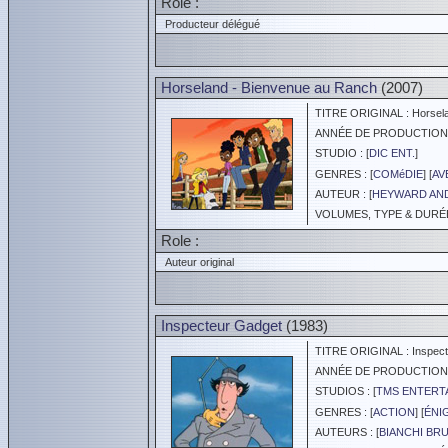
Role :
Producteur délégué
Horseland - Bienvenue au Ranch
(2007)
TITRE ORIGINAL : Horsel
ANNÉE DE PRODUCTION :
STUDIO : [
DIC ENT.
]
GENRES : [
COMéDIE
] [
AV
AUTEUR : [
HEYWARD AN
VOLUMES, TYPE & DURÉE 
Role :
Auteur original
Inspecteur Gadget
(1983)
TITRE ORIGINAL : Inspect
ANNÉE DE PRODUCTION :
STUDIOS : [
TMS ENTERTA
GENRES : [
ACTION
] [
ÉNI
AUTEURS : [
BIANCHI BR