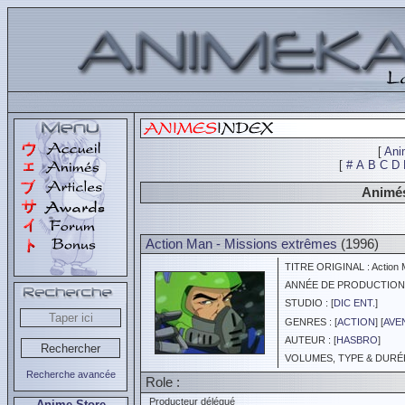
[
Ani
[
#
A
B
C
D
Animés
Action Man - Missions extrêmes
(1996)
TITRE ORIGINAL : Action 
ANNÉE DE PRODUCTION :
STUDIO : [
DIC ENT.
]
GENRES : [
ACTION
] [
AVE
AUTEUR : [
HASBRO
]
VOLUMES, TYPE & DURÉE 
Recherche avancée
Role :
Producteur délégué
Anime Store