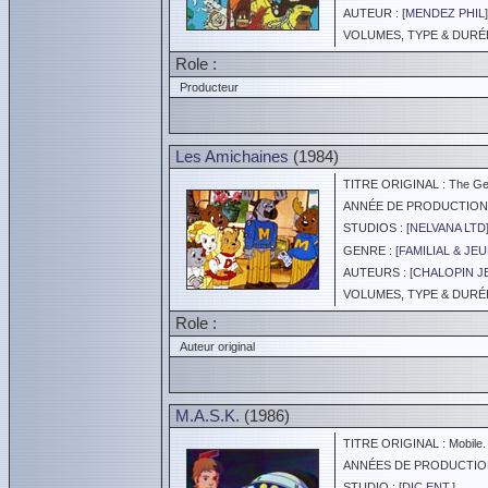
AUTEUR : [
MENDEZ PHIL
]
VOLUMES, TYPE & DURÉE 
Role :
Producteur
Les Amichaines
(1984)
TITRE ORIGINAL : The Ge
ANNÉE DE PRODUCTION :
STUDIOS : [
NELVANA LTD
GENRE : [
FAMILIAL & JE
AUTEURS : [
CHALOPIN J
VOLUMES, TYPE & DURÉE 
Role :
Auteur original
M.A.S.K.
(1986)
TITRE ORIGINAL : Mobile. 
ANNÉES DE PRODUCTION :
STUDIO : [
DIC ENT.
]