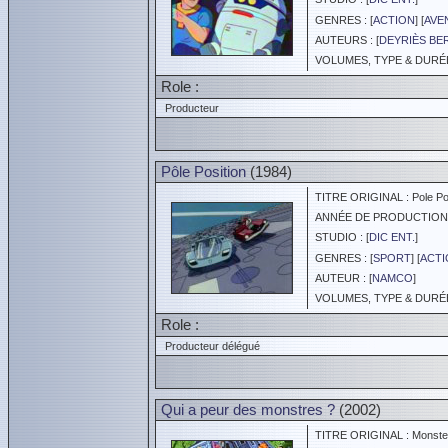
GENRES : [
ACTION
] [
AVE
AUTEURS : [
DEYRIÈS BE
VOLUMES, TYPE & DURÉE 
Role :
Producteur
Pôle Position
(1984)
TITRE ORIGINAL : Pole Pos
ANNÉE DE PRODUCTION :
STUDIO : [
DIC ENT.
]
GENRES : [
SPORT
] [
ACTI
AUTEUR : [
NAMCO
]
VOLUMES, TYPE & DURÉE 
Role :
Producteur délégué
Qui a peur des monstres ?
(2002)
TITRE ORIGINAL : Monste