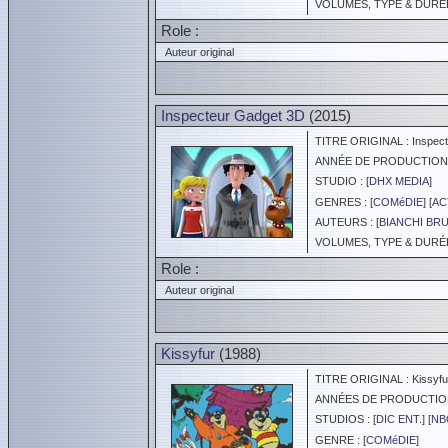
VOLUMES, TYPE & DURÉE 
Role :
Auteur original
Inspecteur Gadget 3D
(2015)
TITRE ORIGINAL : Inspect
ANNÉE DE PRODUCTION :
STUDIO : [
DHX MEDIA
]
GENRES : [
COMéDIE
] [
AC
AUTEURS : [
BIANCHI BR
VOLUMES, TYPE & DURÉE 
Role :
Auteur original
Kissyfur
(1988)
TITRE ORIGINAL : Kissyfu
ANNÉES DE PRODUCTION :
STUDIOS : [
DIC ENT.
] [
NB
GENRE : [
COMéDIE
]