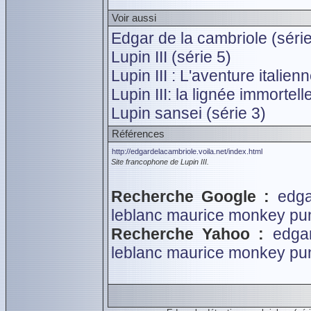
Voir aussi
Edgar de la cambriole (série
Lupin III (série 5)
Lupin III : L'aventure italien
Lupin III: la lignée immortell
Lupin sansei (série 3)
Références
http://edgardelacambriole.voila.net/index.html
Site francophone de Lupin III.
Recherche Google :
edga
leblanc maurice
monkey pu
Recherche Yahoo :
edgar
leblanc maurice
monkey pu