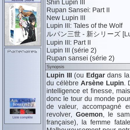
Shin Lupin III
Rupan Sansei: Part II
New Lupin III
Lupin III: Tales of the Wolf
ルパン三世 - 新シリーズ [Lupin II
Lupin III: Part II
Lupin III (série 2)
Rupan sansei (série 2)
Synopsis
Lupin III
(ou
Edgar
dans la 
du célèbre
Arsène Lupin
. 
intelligence et finesse, mai
donc le tour du monde pour 
de valeur, accompagné e
revolver,
Goemon
, le sa
Liste complète
française), la femme fatale