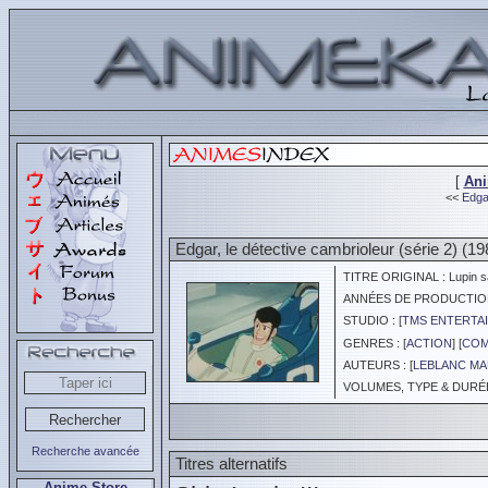
[
An
<<
Edgar
Edgar, le détective cambrioleur (série 2) (19
TITRE ORIGINAL : Lupin s
ANNÉES DE PRODUCTION :
STUDIO : [
TMS ENTERTAI
GENRES : [
ACTION
] [
COM
AUTEURS : [
LEBLANC MA
VOLUMES, TYPE & DURÉE 
Recherche avancée
Titres alternatifs
Anime Store