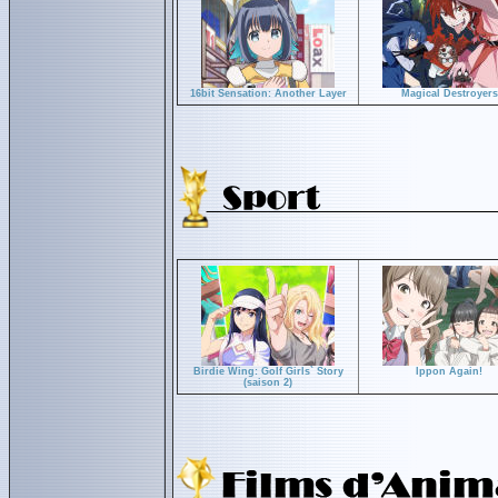
16bit Sensation: Another Layer
Magical Destroyers
Birdie Wing: Golf Girls` Story
Ippon Again!
(saison 2)