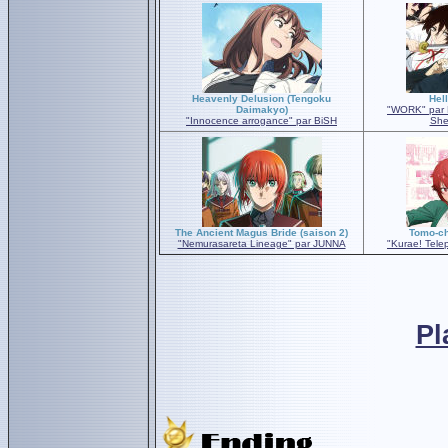
Heavenly Delusion (Tengoku
Hel
Daimakyo)
"WORK" par M
"Innocence arrogance" par BiSH
She
The Ancient Magus Bride (saison 2)
Tomo-ch
"Nemurasareta Lineage" par JUNNA
"Kurae! Tele
Pl