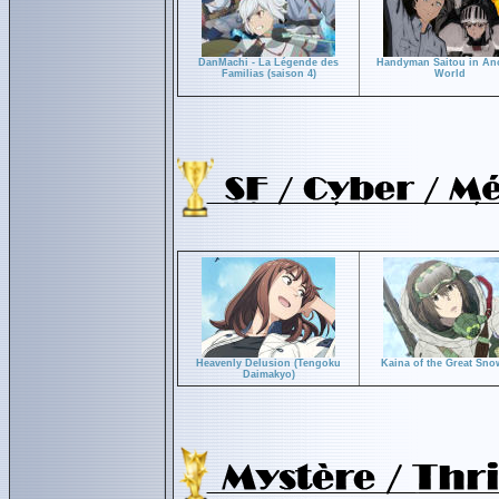
DanMachi - La Légende des
Handyman Saitou in An
Familias (saison 4)
World
Heavenly Delusion (Tengoku
Kaina of the Great Sno
Daimakyo)