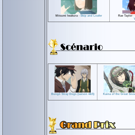
Mitsumi Iwakura
-
Skip and Loafer
Rae Taylor
V
Bungô Stray Dogs (saison 4&5)
Kaina of the Great Sno