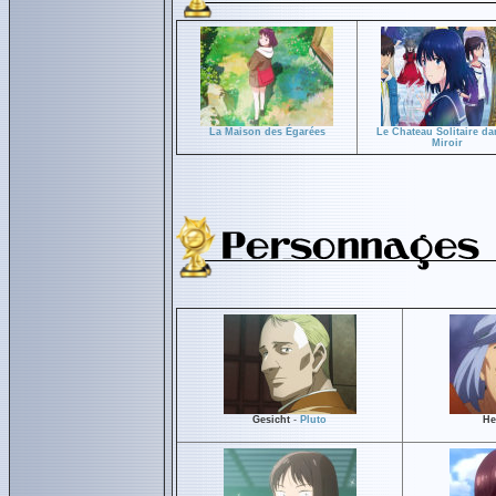
La Maison des Égarées
Le Chateau Solitaire da
Miroir
Gesicht
-
Pluto
He