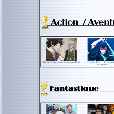
Bungô Stray Dogs (saison 4&5)
Demon Slayer : Le villa
forgerons