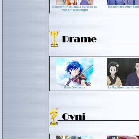
Comment Raeliana a survécu au
Insomniacs After Sch
manoir Wynknight
Blue Orchestra
Le Pavillon des Hom