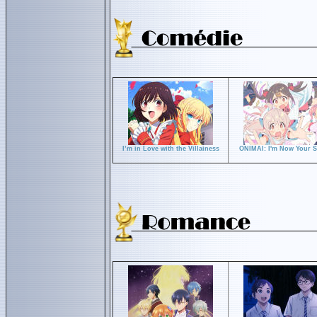
I’m in Love with the Villainess
ONIMAI: I'm Now Your Si