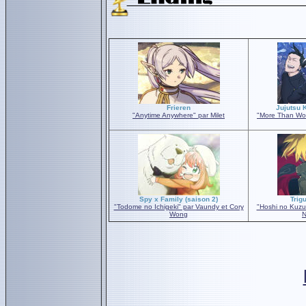
Frieren
Jujutsu 
"Anytime Anywhere" par Milet
"More Than Wor
Spy x Family (saison 2)
Trig
"Todome no Ichigeki" par Vaundy et Cory
"Hoshi no Kuzu
Wong
N