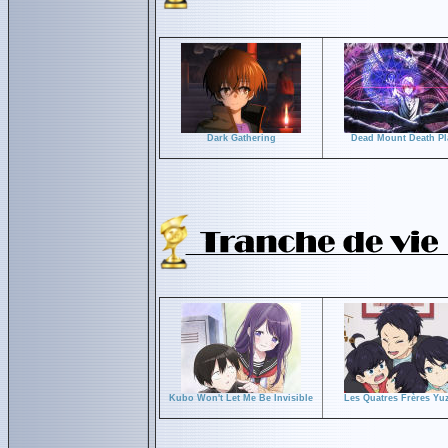
Dark Gathering
Dead Mount Death Pl
Kubo Won't Let Me Be Invisible
Les Quatres Frères Yu