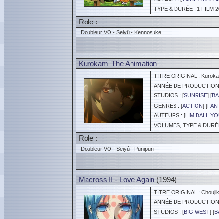
TYPE & DURÉE : 1 FILM 2
Role :
Doubleur VO - Seiyû - Kennosuke
Kurokami The Animation
TITRE ORIGINAL : Kurokam
ANNÉE DE PRODUCTION :
STUDIOS : [
SUNRISE
] [
BA
GENRES : [
ACTION
] [
FAN
AUTEURS : [
LIM DALL Y
VOLUMES, TYPE & DURÉE 
Role :
Doubleur VO - Seiyû - Punipuni
Macross II - Love Again
(1994)
TITRE ORIGINAL : Choujikuu
ANNÉE DE PRODUCTION :
STUDIOS : [
BIG WEST
] [
B