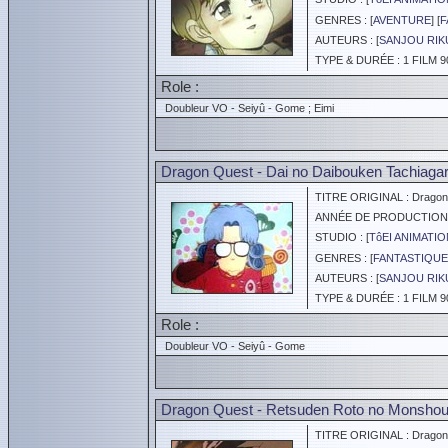
GENRES : [
AVENTURE
] [
F
AUTEURS : [
SANJOU RIK
TYPE & DURÉE : 1 FILM 9
Role :
Doubleur VO - Seiyû - Gome ; Eimi
Dragon Quest - Dai no Daibouken Tachiagar
TITRE ORIGINAL : Dragon Q
ANNÉE DE PRODUCTION :
STUDIO : [
TôEI ANIMATIO
GENRES : [
FANTASTIQUE
AUTEURS : [
SANJOU RIK
TYPE & DURÉE : 1 FILM 9
Role :
Doubleur VO - Seiyû - Gome
Dragon Quest - Retsuden Roto no Monsho
TITRE ORIGINAL : Dragon 