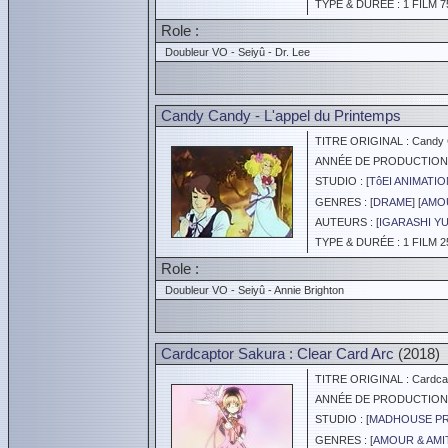
TYPE & DURÉE : 1 FILM 7
Role :
Doubleur VO - Seiyû - Dr. Lee
Candy Candy - L'appel du Printemps
TITRE ORIGINAL : Candy C
ANNÉE DE PRODUCTION :
STUDIO : [
TôEI ANIMATIO
GENRES : [
DRAME
] [
AMOU
AUTEURS : [
IGARASHI Y
TYPE & DURÉE : 1 FILM 2
Role :
Doubleur VO - Seiyû - Annie Brighton
Cardcaptor Sakura : Clear Card Arc
(2018)
TITRE ORIGINAL : Cardcapt
ANNÉE DE PRODUCTION :
STUDIO : [
MADHOUSE P
GENRES : [
AMOUR & AMI