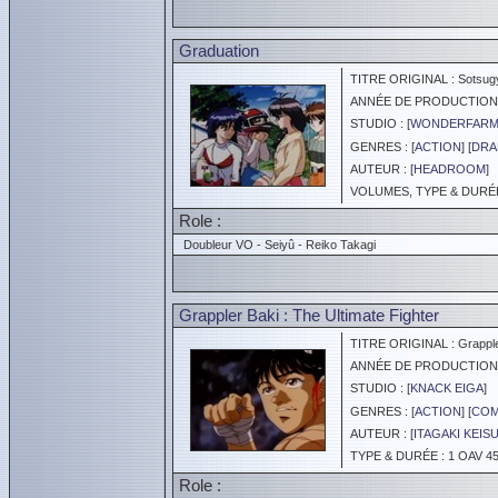
Graduation
TITRE ORIGINAL : Sotsugy
ANNÉE DE PRODUCTION :
STUDIO : [
WONDERFAR
GENRES : [
ACTION
] [
DRA
AUTEUR : [
HEADROOM
]
VOLUMES, TYPE & DURÉE 
Role :
Doubleur VO - Seiyû - Reiko Takagi
Grappler Baki : The Ultimate Fighter
TITRE ORIGINAL : Grapple
ANNÉE DE PRODUCTION :
STUDIO : [
KNACK EIGA
]
GENRES : [
ACTION
] [
COM
AUTEUR : [
ITAGAKI KEIS
TYPE & DURÉE : 1 OAV 45
Role :