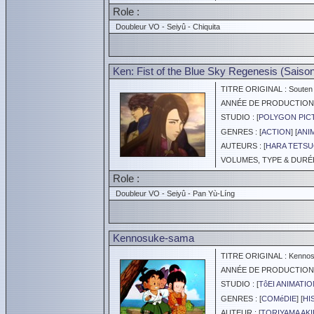
Role :
Doubleur VO - Seiyû - Chiquita
Ken: Fist of the Blue Sky Regenesis (Saison
TITRE ORIGINAL : Souten 
ANNÉE DE PRODUCTION :
STUDIO : [
POLYGON PICT
GENRES : [
ACTION
] [
ANI
AUTEURS : [
HARA TETS
VOLUMES, TYPE & DURÉE 
Role :
Doubleur VO - Seiyû - Pan Yù-Líng
Kennosuke-sama
TITRE ORIGINAL : Kenno
ANNÉE DE PRODUCTION :
STUDIO : [
TôEI ANIMATIO
GENRES : [
COMéDIE
] [
HI
AUTEUR : [
TORIYAMA AK