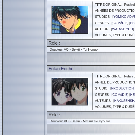
TITRE ORIGINAL : Fushigi 
ANNÉES DE PRODUCTION :
STUDIOS : [
YOMIKO ADV
GENRES : [
COMéDIE
] [
ES
AUTEUR : [
WATASE YUU
]
VOLUMES, TYPE & DURÉE 
Role :
Doubleur VO - Seiyû - Yui Hongo
Futari Ecchi
TITRE ORIGINAL : Futari E
ANNÉE DE PRODUCTION :
STUDIO : [
PRODUCTION R
GENRES : [
COMéDIE
] [
HE
AUTEURS : [
HAKUSENSH
VOLUMES, TYPE & DURÉE 
Role :
Doubleur VO - Seiyû - Matsuzaki Kyouko