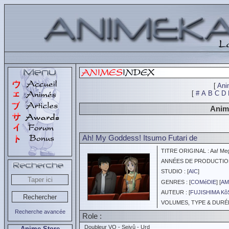
[
Ani
[
#
A
B
C
D
Anim
Ah! My Goddess! Itsumo Futari de
TITRE ORIGINAL : Aa! Mega
ANNÉES DE PRODUCTION :
STUDIO : [
AIC
]
GENRES : [
COMéDIE
] [
AM
AUTEUR : [
FUJISHIMA K
VOLUMES, TYPE & DURÉE 
Recherche avancée
Role :
Doubleur VO - Seiyû - Urd
Anime Store