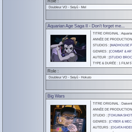
Role :
Doubleur VO - Seiyû - Mel
Aquarian Age Saga II - Don't forget me...
TITRE ORIGINAL : Aquarian A
ANNÉE DE PRODUCTION :
STUDIOS : [
MADHOUSE 
GENRES : [
COMBAT & AR
AUTEUR : [
STUDIO BROC
TYPE & DURÉE : 1 FILM 5
Role :
Doubleur VO - Seiyû - Hokuto
Big Wars
TITRE ORIGINAL : Daisen
ANNÉE DE PRODUCTION :
STUDIO : [
TOKUMA SHO
GENRES : [
CYBER & ME
AUTEURS : [
OGATA HIDE