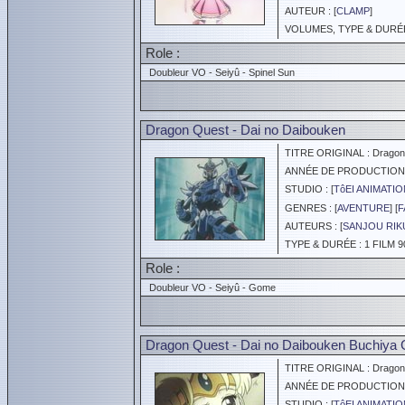
AUTEUR : [
CLAMP
]
VOLUMES, TYPE & DURÉE 
Role :
Doubleur VO - Seiyû - Spinel Sun
Dragon Quest - Dai no Daibouken
TITRE ORIGINAL : Dragon 
ANNÉE DE PRODUCTION :
STUDIO : [
TôEI ANIMATIO
GENRES : [
AVENTURE
] [
F
AUTEURS : [
SANJOU RIK
TYPE & DURÉE : 1 FILM 9
Role :
Doubleur VO - Seiyû - Gome
Dragon Quest - Dai no Daibouken Buchiya G
TITRE ORIGINAL : Dragon Q
ANNÉE DE PRODUCTION :
STUDIO : [
TôEI ANIMATIO