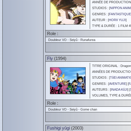
ANNÉE DE PRODUCTION :
STUDIOS : [
NIPPON ANIM
GENRES : [
FANTASTIQUE
AUTEUR : [
HORII YUJI
]
TYPE & DURÉE : 1 FILM 4
Role :
Doubleur VO - Seiyû - Runafurea
Fly
(1994)
TITRE ORIGINAL : Dragon 
ANNÉES DE PRODUCTION :
STUDIOS : [
TôEI ANIMAT
GENRES : [
AVENTURE
] [
F
AUTEURS : [
INADA KôJI
] [
VOLUMES, TYPE & DURÉE 
Role :
Doubleur VO - Seiyû - Gome chan
Fushigi yûgi
(2003)