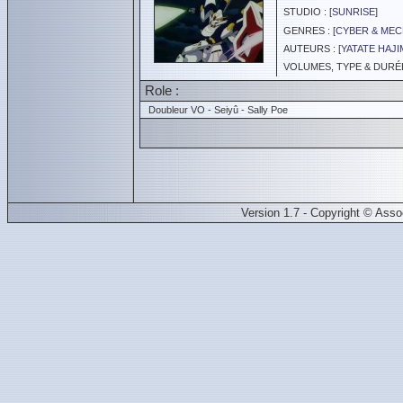
STUDIO : [
SUNRISE
]
GENRES : [
CYBER & ME
AUTEURS : [
YATATE HAJI
VOLUMES, TYPE & DURÉE 
Role :
Doubleur VO - Seiyû - Sally Poe
Version 1.7 - Copyright © Ass