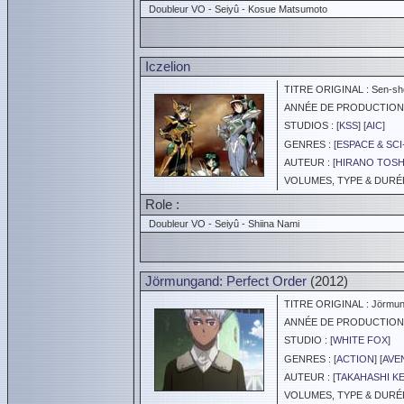
Doubleur VO - Seiyû - Kosue Matsumoto
Iczelion
TITRE ORIGINAL : Sen-shou
ANNÉE DE PRODUCTION :
STUDIOS : [
KSS
] [
AIC
]
GENRES : [
ESPACE & SCI
AUTEUR : [
HIRANO TOSH
VOLUMES, TYPE & DURÉE 
Role :
Doubleur VO - Seiyû - Shiina Nami
Jörmungand: Perfect Order
(2012)
TITRE ORIGINAL : Jörmung
ANNÉE DE PRODUCTION :
STUDIO : [
WHITE FOX
]
GENRES : [
ACTION
] [
AVE
AUTEUR : [
TAKAHASHI KE
VOLUMES, TYPE & DURÉE 