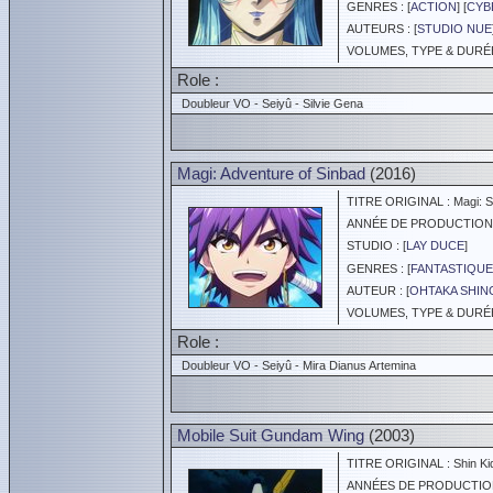
GENRES : [
ACTION
] [
CYB
AUTEURS : [
STUDIO NUE
VOLUMES, TYPE & DURÉE 
Role :
Doubleur VO - Seiyû - Silvie Gena
Magi: Adventure of Sinbad
(2016)
TITRE ORIGINAL : Magi: Si
ANNÉE DE PRODUCTION :
STUDIO : [
LAY DUCE
]
GENRES : [
FANTASTIQUE
AUTEUR : [
OHTAKA SHIN
VOLUMES, TYPE & DURÉE 
Role :
Doubleur VO - Seiyû - Mira Dianus Artemina
Mobile Suit Gundam Wing
(2003)
TITRE ORIGINAL : Shin Ki
ANNÉES DE PRODUCTION :