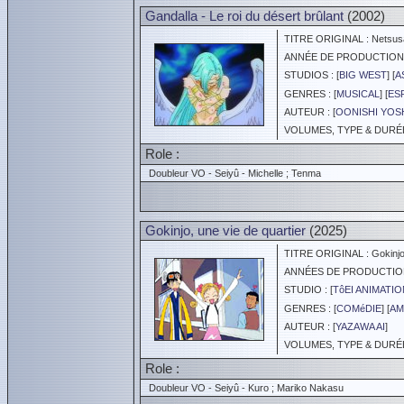
Gandalla - Le roi du désert brûlant
(2002)
TITRE ORIGINAL : Netsus
ANNÉE DE PRODUCTION :
STUDIOS : [
BIG WEST
] [
A
GENRES : [
MUSICAL
] [
ES
AUTEUR : [
OONISHI YOS
VOLUMES, TYPE & DURÉE 
Role :
Doubleur VO - Seiyû - Michelle ; Tenma
Gokinjo, une vie de quartier
(2025)
TITRE ORIGINAL : Gokinjo
ANNÉES DE PRODUCTION :
STUDIO : [
TôEI ANIMATIO
GENRES : [
COMéDIE
] [
AM
AUTEUR : [
YAZAWA AI
]
VOLUMES, TYPE & DURÉE 
Role :
Doubleur VO - Seiyû - Kuro ; Mariko Nakasu