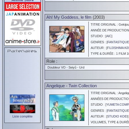
Ah! My Goddess, le film
(2003)
TITRE ORIGINAL : Gekijou
ANNÉE DE PRODUCTION :
STUDIO : [
AIC
]
GENRES : [
FANTASTIQUE
AUTEUR : [
FUJISHIMA K
TYPE & DURÉE : 1 FILM 1
Role :
Doubleur VO - Seiyû - Urd
Angelique - Twin Collection
TITRE ORIGINAL : Angelique
ANNÉES DE PRODUCTION :
STUDIO : [
YUMETA COMP
GENRES : [
FANTASTIQUE
Liste complète
AUTEUR : [
STUDIO KOEI
]
VOLUMES, TYPE & DURÉE 