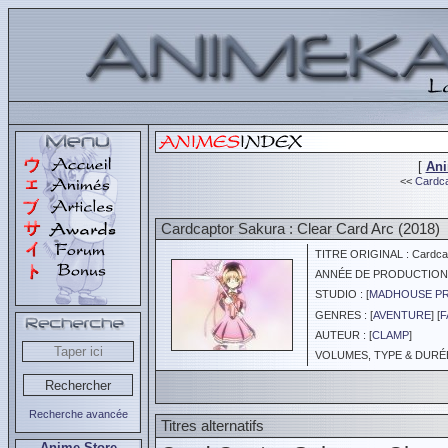
[
An
<<
Cardca
Cardcaptor Sakura : Clear Card Arc (2018)
TITRE ORIGINAL : Cardcapt
ANNÉE DE PRODUCTION :
STUDIO : [
MADHOUSE P
GENRES : [
AVENTURE
] [
F
AUTEUR : [
CLAMP
]
VOLUMES, TYPE & DURÉE 
Recherche avancée
Titres alternatifs
Anime Store