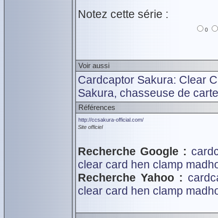
Notez cette série :
0
Voir aussi
Cardcaptor Sakura: Clear C
Sakura, chasseuse de cart
Références
http://ccsakura-official.com/
Site officiel
Recherche Google :
cardc
clear card hen
clamp
madho
Recherche Yahoo :
cardc
clear card hen
clamp
madho