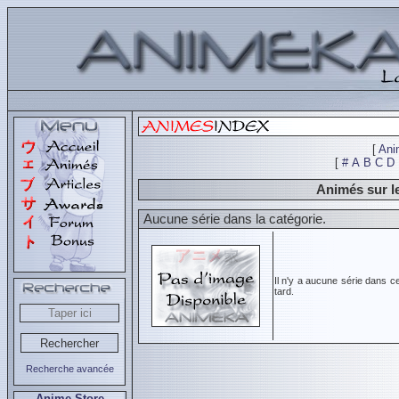
[
Ani
[
#
A
B
C
D
Animés sur l
Aucune série dans la catégorie.
Il n'y a aucune série dans c
tard.
Recherche avancée
Anime Store