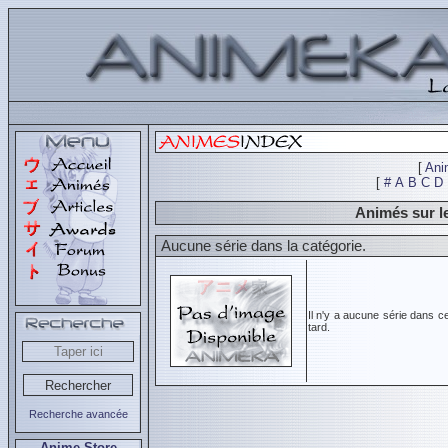
[
Ani
[
#
A
B
C
D
Animés sur l
Aucune série dans la catégorie.
Il n'y a aucune série dans c
tard.
Recherche avancée
Anime Store