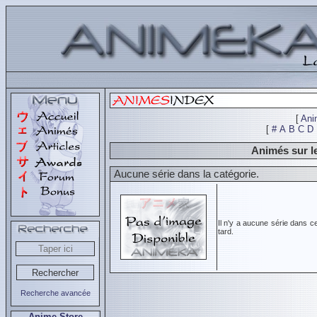
[
Ani
[
#
A
B
C
D
Animés sur l
Aucune série dans la catégorie.
Il n'y a aucune série dans c
tard.
Recherche avancée
Anime Store