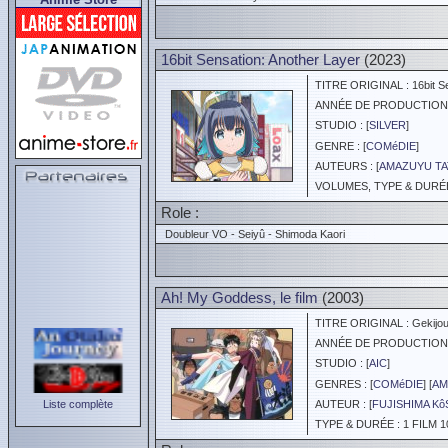
16bit Sensation: Another Layer
(2023)
TITRE ORIGINAL : 16bit Sen
ANNÉE DE PRODUCTION :
STUDIO : [
SILVER
]
GENRE : [
COMéDIE
]
AUTEURS : [
AMAZUYU TA
VOLUMES, TYPE & DURÉE 
Role :
Doubleur VO - Seiyû - Shimoda Kaori
Ah! My Goddess, le film
(2003)
TITRE ORIGINAL : Gekijou
ANNÉE DE PRODUCTION :
STUDIO : [
AIC
]
GENRES : [
COMéDIE
] [
AM
Liste complète
AUTEUR : [
FUJISHIMA K
TYPE & DURÉE : 1 FILM 1