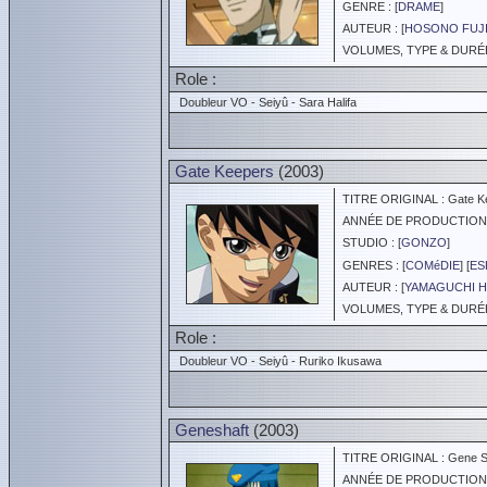
GENRE : [
DRAME
]
AUTEUR : [
HOSONO FUJ
VOLUMES, TYPE & DURÉE 
Role :
Doubleur VO - Seiyû - Sara Halifa
Gate Keepers
(2003)
TITRE ORIGINAL : Gate K
ANNÉE DE PRODUCTION :
STUDIO : [
GONZO
]
GENRES : [
COMéDIE
] [
ES
AUTEUR : [
YAMAGUCHI H
VOLUMES, TYPE & DURÉE 
Role :
Doubleur VO - Seiyû - Ruriko Ikusawa
Geneshaft
(2003)
TITRE ORIGINAL : Gene S
ANNÉE DE PRODUCTION :