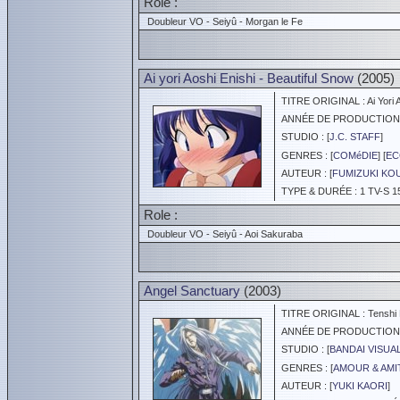
Role :
Doubleur VO - Seiyû - Morgan le Fe
Ai yori Aoshi Enishi - Beautiful Snow
(2005)
TITRE ORIGINAL : Ai Yori Ao
ANNÉE DE PRODUCTION :
STUDIO : [
J.C. STAFF
]
GENRES : [
COMéDIE
] [
EC
AUTEUR : [
FUMIZUKI KO
TYPE & DURÉE : 1 TV-S 1
Role :
Doubleur VO - Seiyû - Aoi Sakuraba
Angel Sanctuary
(2003)
TITRE ORIGINAL : Tenshi 
ANNÉE DE PRODUCTION :
STUDIO : [
BANDAI VISUA
GENRES : [
AMOUR & AMI
AUTEUR : [
YUKI KAORI
]