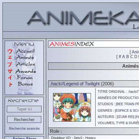
[
Ani
[
#
A
B
C
D
Animés 
.hack//Legend of Twilight
(2006)
TITRE ORIGINAL : .hack//
ANNÉES DE PRODUCTION :
STUDIOS : [
BEE TRAIN 
GENRES : [
ESPACE & SCI
AUTEURS : [
IZUMI REI
] [
H
VOLUMES, TYPE & DURÉE 
Recherche avancée
Role :
Doubleur VO - Seiyû - Hotaru
Anime Store