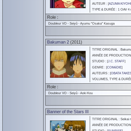
AUTEUR : [
AZUMA KIYOH
TYPE & DURÉE : 1 OAV 4 
Role :
Doubleur VO - Seiyû - Ayumu "Osaka" Kasuga
Bakuman 2
(2011)
TITRE ORIGINAL : Bakum
ANNÉE DE PRODUCTION :
STUDIO : [
J.C. STAFF
]
GENRE : [
COMéDIE
]
AUTEURS : [
OBATA TAKE
VOLUMES, TYPE & DURÉE 
Role :
Doubleur VO - Seiyû - Aoki Kou
Banner of the Stars III
TITRE ORIGINAL : Seikai no
ANNÉE DE PRODUCTION :
STUDIO : [
SUNRISE
]