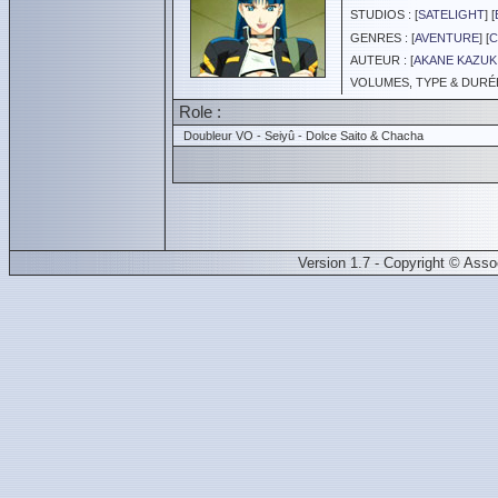
STUDIOS : [
SATELIGHT
] [
GENRES : [
AVENTURE
] [
C
AUTEUR : [
AKANE KAZUK
VOLUMES, TYPE & DURÉE 
Role :
Doubleur VO - Seiyû - Dolce Saito & Chacha
Version 1.7 - Copyright © Ass