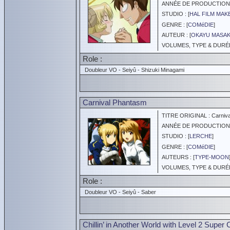
ANNÉE DE PRODUCTION :
STUDIO : [
HAL FILM MAK
GENRE : [
COMéDIE
]
AUTEUR : [
OKAYU MASAK
VOLUMES, TYPE & DURÉE 
Role :
Doubleur VO - Seiyû - Shizuki Minagami
Carnival Phantasm
TITRE ORIGINAL : Carniva
ANNÉE DE PRODUCTION :
STUDIO : [
LERCHE
]
GENRE : [
COMéDIE
]
AUTEURS : [
TYPE-MOON
VOLUMES, TYPE & DURÉE 
Role :
Doubleur VO - Seiyû - Saber
Chillin’ in Another World with Level 2 Supe