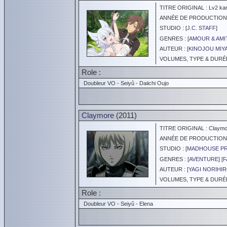
TITRE ORIGINAL : Lv2 kara 
ANNÉE DE PRODUCTION :
STUDIO : [
J.C. STAFF
]
GENRES : [
AMOUR & AMI
AUTEUR : [
KINOJOU MIY
VOLUMES, TYPE & DURÉE 
Role :
Doubleur VO - Seiyû - Daiichi Oujo
Claymore
(2011)
TITRE ORIGINAL : Claymo
ANNÉE DE PRODUCTION :
STUDIO : [
MADHOUSE P
GENRES : [
AVENTURE
] [
F
AUTEUR : [
YAGI NORIHI
VOLUMES, TYPE & DURÉE 
Role :
Doubleur VO - Seiyû - Elena