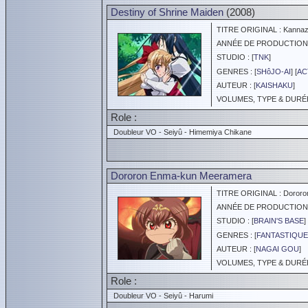
Destiny of Shrine Maiden
(2008)
TITRE ORIGINAL : Kannazu
ANNÉE DE PRODUCTION :
STUDIO : [
TNK
]
GENRES : [
SHôJO-AI
] [
AC
AUTEUR : [
KAISHAKU
]
VOLUMES, TYPE & DURÉE 
Role :
Doubleur VO - Seiyû - Himemiya Chikane
Dororon Enma-kun Meeramera
TITRE ORIGINAL : Dororo
ANNÉE DE PRODUCTION :
STUDIO : [
BRAIN'S BASE
]
GENRES : [
FANTASTIQUE
AUTEUR : [
NAGAI GOU
]
VOLUMES, TYPE & DURÉE 
Role :
Doubleur VO - Seiyû - Harumi