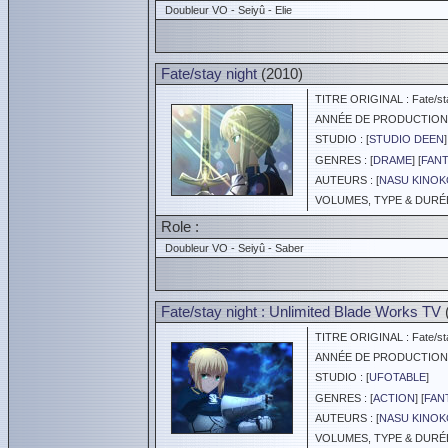
Doubleur VO - Seiyû - Elie
Fate/stay night
(2010)
TITRE ORIGINAL : Fate/sta
ANNÉE DE PRODUCTION :
STUDIO : [
STUDIO DEEN
]
GENRES : [
DRAME
] [
FANT
AUTEURS : [
NASU KINO
VOLUMES, TYPE & DURÉE 
Role :
Doubleur VO - Seiyû - Saber
Fate/stay night : Unlimited Blade Works TV
TITRE ORIGINAL : Fate/stay
ANNÉE DE PRODUCTION :
STUDIO : [
UFOTABLE
]
GENRES : [
ACTION
] [
FAN
AUTEURS : [
NASU KINO
VOLUMES, TYPE & DURÉE 