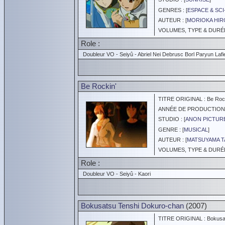
GENRES : [
ESPACE & SCI
AUTEUR : [
MORIOKA HIR
VOLUMES, TYPE & DURÉE 
Role :
Doubleur VO - Seiyû - Abriel Nei Debrusc Borl Paryun Lafi
Be Rockin'
TITRE ORIGINAL : Be Rock
ANNÉE DE PRODUCTION :
STUDIO : [
ANON PICTURE
GENRE : [
MUSICAL
]
AUTEUR : [
MATSUYAMA T
VOLUMES, TYPE & DURÉE :
Role :
Doubleur VO - Seiyû - Kaori
Bokusatsu Tenshi Dokuro-chan
(2007)
TITRE ORIGINAL : Bokusat