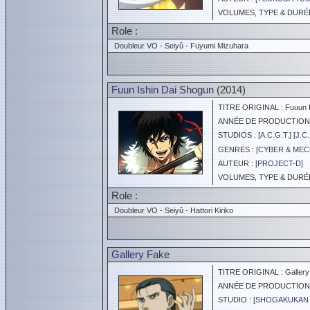
VOLUMES, TYPE & DURÉE 
Role :
Doubleur VO - Seiyû - Fuyumi Mizuhara
Fuun Ishin Dai Shogun
(2014)
TITRE ORIGINAL : Fuuun I
ANNÉE DE PRODUCTION :
STUDIOS : [
A.C.G.T.
] [
J.C
GENRES : [
CYBER & ME
AUTEUR : [
PROJECT-D
]
VOLUMES, TYPE & DURÉE 
Role :
Doubleur VO - Seiyû - Hattori Kiriko
Gallery Fake
TITRE ORIGINAL : Gallery
ANNÉE DE PRODUCTION :
STUDIO : [
SHOGAKUKAN 