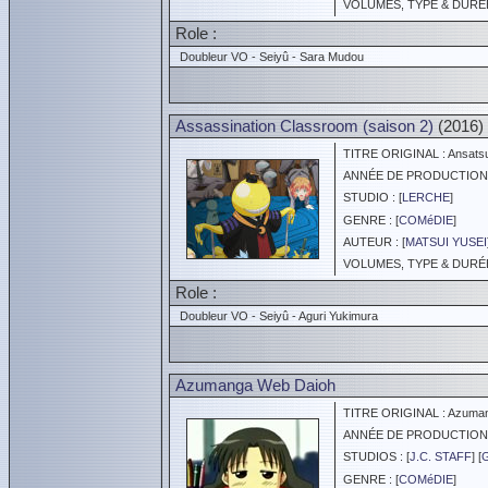
VOLUMES, TYPE & DURÉE 
Role :
Doubleur VO - Seiyû - Sara Mudou
Assassination Classroom (saison 2)
(2016)
TITRE ORIGINAL : Ansatsu
ANNÉE DE PRODUCTION :
STUDIO : [
LERCHE
]
GENRE : [
COMéDIE
]
AUTEUR : [
MATSUI YUSEI
VOLUMES, TYPE & DURÉE 
Role :
Doubleur VO - Seiyû - Aguri Yukimura
Azumanga Web Daioh
TITRE ORIGINAL : Azuman
ANNÉE DE PRODUCTION :
STUDIOS : [
J.C. STAFF
] [
GENRE : [
COMéDIE
]