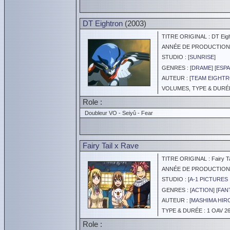
DT Eightron
(2003)
TITRE ORIGINAL : DT Eigh
ANNÉE DE PRODUCTION :
STUDIO : [
SUNRISE
]
GENRES : [
DRAME
] [
ESPA
AUTEUR : [
TEAM EIGHT
VOLUMES, TYPE & DURÉE 
Role :
Doubleur VO - Seiyû - Fear
Fairy Tail x Rave
TITRE ORIGINAL : Fairy Ta
ANNÉE DE PRODUCTION :
STUDIO : [
A-1 PICTURES 
GENRES : [
ACTION
] [
FAN
AUTEUR : [
MASHIMA HIR
TYPE & DURÉE : 1 OAV 26
Role :