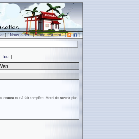
at
] [
Nous aider
] [
Mode restreint
] [
]
Z
Tout
]
 Van
s encore tout à fait complète. Merci de revenir plus