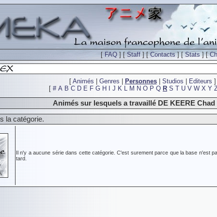
[
FAQ
] [
Staff
] [
Contacts
] [
Stats
] [
Ch
[
Animés
|
Genres
|
Personnes
|
Studios
|
Editeurs
]
[
#
A
B
C
D
E
F
G
H
I
J
K
L
M
N
O
P
Q
R
S
T
U
V
W
X
Y
Animés sur lesquels a travaillé DE KEERE Chad
 la catégorie.
Il n'y a aucune série dans cette catégorie. C'est surement parce que la base n'est pa
tard.