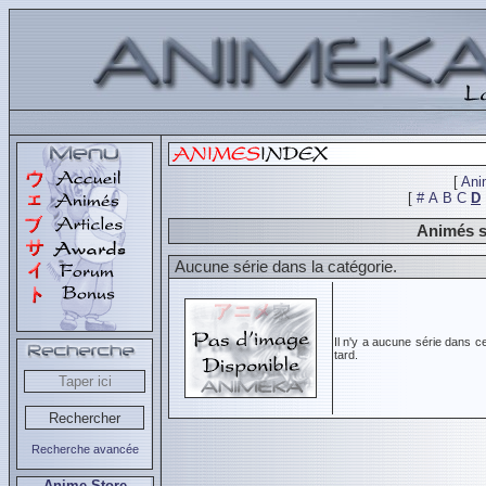
[
Ani
[
#
A
B
C
D
Animés s
Aucune série dans la catégorie.
Il n'y a aucune série dans c
tard.
Recherche avancée
Anime Store