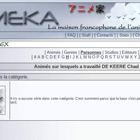
[
FAQ
] [
Staff
] [
Contacts
] [
Stats
] [
Ch
[
Animés
|
Genres
|
Personnes
|
Studios
|
Editeurs
]
[
#
A
B
C
D
E
F
G
H
I
J
K
L
M
N
O
P
Q
R
S
T
U
V
W
X
Y
Animés sur lesquels a travaillé DE KEERE Chad
 la catégorie.
Il n'y a aucune série dans cette catégorie. C'est surement parce que la base n'est pa
tard.