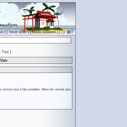
at
] [
Nous aider
] [
Mode restreint
] [
]
Z
Tout
]
 Van
s encore tout à fait complète. Merci de revenir plus