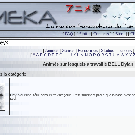
[
FAQ
] [
Staff
] [
Contacts
] [
Stats
] [
Ch
[
Animés
|
Genres
|
Personnes
|
Studios
|
Editeurs
]
[
#
A
B
C
D
E
F
G
H
I
J
K
L
M
N
O
P
Q
R
S
T
U
V
W
X
Y
Animés sur lesquels a travaillé BELL Dylan
 la catégorie.
Il n'y a aucune série dans cette catégorie. C'est surement parce que la base n'est pa
tard.