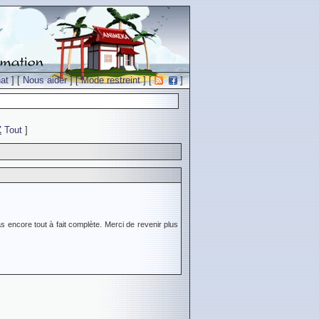
at
] [
Nous aider
] [
Mode restreint
] [
]
Z
Tout
]
s encore tout à fait complète. Merci de revenir plus