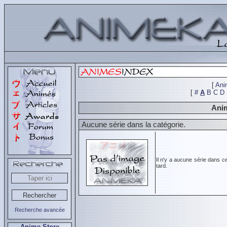
[
Ani
[
#
A
B
C
D
Anim
Aucune série dans la catégorie.
Il n'y a aucune série dans c
tard.
Recherche avancée
Anime Store