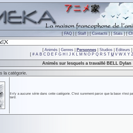
[
FAQ
] [
Staff
] [
Contacts
] [
Stats
] [
Ch
[
Animés
|
Genres
|
Personnes
|
Studios
|
Editeurs
]
[
#
A
B
C
D
E
F
G
H
I
J
K
L
M
N
O
P
Q
R
S
T
U
V
W
X
Y
Animés sur lesquels a travaillé BELL Dylan
 la catégorie.
Il n'y a aucune série dans cette catégorie. C'est surement parce que la base n'est pa
tard.