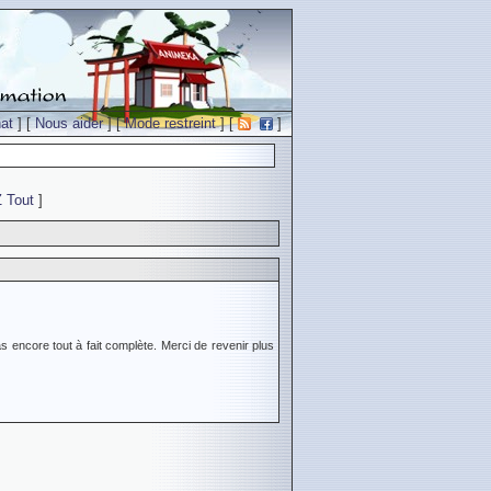
at
] [
Nous aider
] [
Mode restreint
] [
]
Z
Tout
]
s encore tout à fait complète. Merci de revenir plus