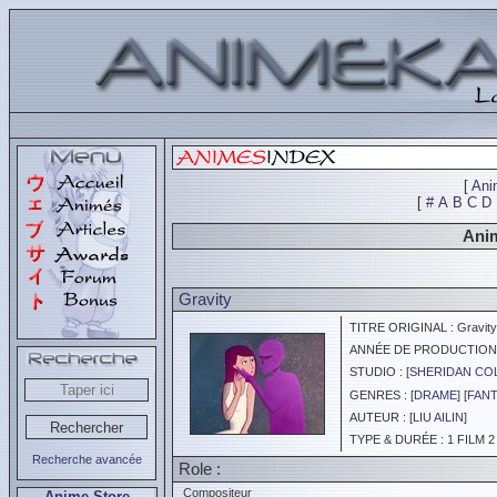
[
Ani
[
#
A
B
C
D
Anim
Gravity
TITRE ORIGINAL : Gravity
ANNÉE DE PRODUCTION :
STUDIO : [
SHERIDAN CO
GENRES : [
DRAME
] [
FANT
AUTEUR : [
LIU AILIN
]
TYPE & DURÉE : 1 FILM 2
Recherche avancée
Role :
Compositeur
Anime Store