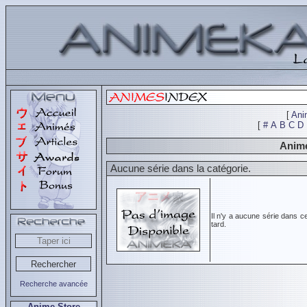
[
Ani
[
#
A
B
C
D
Animé
Aucune série dans la catégorie.
Il n'y a aucune série dans c
tard.
Recherche avancée
Anime Store