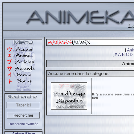
[
Ani
[
#
A
B
C
D
Animé
Aucune série dans la catégorie.
Il n'y a aucune série dans c
tard.
Recherche avancée
Anime Store