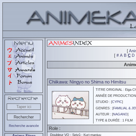
[
Ani
[
#
A
B
C
D
Animé
Chiikawa: Ningyo no Shima no Himitsu
TITRE ORIGINAL : Eiga Chi
ANNÉE DE PRODUCTION :
STUDIO : [
CYPIC
]
GENRES : [
FAMILIAL & J
AUTEUR : [
NAGANO
]
TYPE & DURÉE : 1 FILM
Recherche avancée
Role :
Doubleur VO - Seiyû - Kuri-manjuu
Anime Store