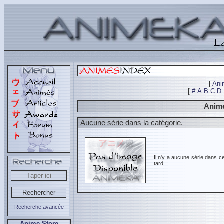
[
Ani
[
#
A
B
C
D
Animé
Aucune série dans la catégorie.
Il n'y a aucune série dans c
tard.
Recherche avancée
Anime Store