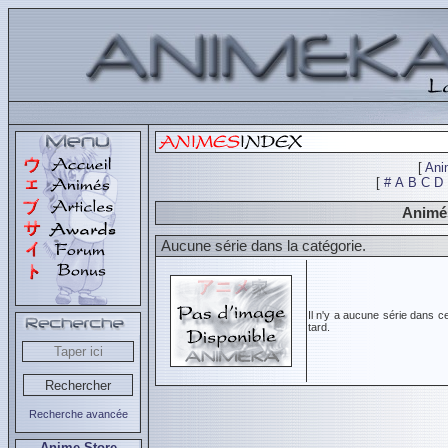
[
Ani
[
#
A
B
C
D
Animés
Aucune série dans la catégorie.
Il n'y a aucune série dans c
tard.
Recherche avancée
Anime Store