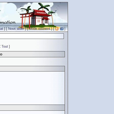
at
] [
Nous aider
] [
Mode restreint
] [
]
Z
Tout
]
ko