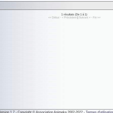
1 résultats (De 1 à 1)
<< Début - < Précédent
|
Suivant > - Fin >>
ersion 1.7 - Copyright © Association Animeka 2002-2022 -
Termes d'utilisatio