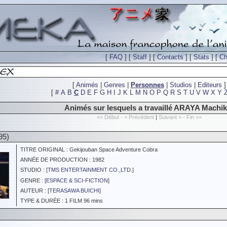
[
FAQ
] [
Staff
] [
Contacts
] [
Stats
] [
Ch
[
Animés
|
Genres
|
Personnes
|
Studios
|
Editeurs
]
[
#
A
B
C
D
E
F
G
H
I
J
K
L
M
N
O
P
Q
R
S
T
U
V
W
X
Y
Animés sur lesquels a travaillé ARAYA Machi
<< Début - < Précédent
|
Suivant > - Fin >>
95)
TITRE ORIGINAL : Gekijouban Space Adventure Cobra
ANNÉE DE PRODUCTION : 1982
STUDIO : [
TMS ENTERTAINMENT CO.,LTD.
]
GENRE : [
ESPACE & SCI-FICTION
]
AUTEUR : [
TERASAWA BUICHI
]
TYPE & DURÉE : 1 FILM 96 mins