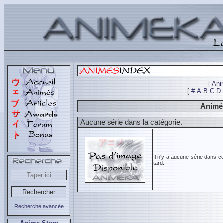
[
Ani
[
#
A
B
C
D
Animés
Aucune série dans la catégorie.
Il n'y a aucune série dans c
tard.
Recherche avancée
Anime Store