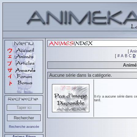
[
Ani
[
#
A
B
C
D
Animés
Aucune série dans la catégorie.
Il n'y a aucune série dans c
tard.
Recherche avancée
Anime Store