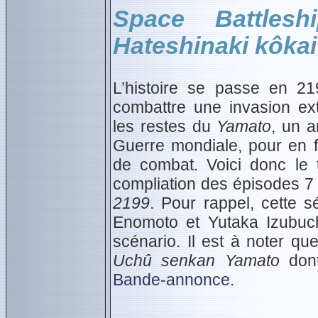
Space Battles
Hateshinaki kôkai
L’histoire se passe en 21
combattre une invasion extr
les restes du
Yamato
, un 
Guerre mondiale, pour en 
de combat. Voici donc le t
compliation des épisodes 7 
2199
. Pour rappel, cette s
Enomoto et Yutaka Izubuch
scénario. Il est à noter qu
Uchû senkan Yamato
dont
Bande-annonce
.