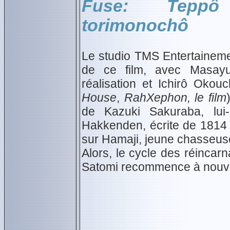
Fuse: Tepp
torimonochô
Le studio TMS Entertaineme
de ce film, avec Masayu
réalisation et Ichirô Okouc
House
,
RahXephon, le film
de Kazuki Sakuraba, lu
Hakkenden, écrite de 1814 
sur Hamaji, jeune chasseuse
Alors, le cycle des réincarn
Satomi recommence à nou