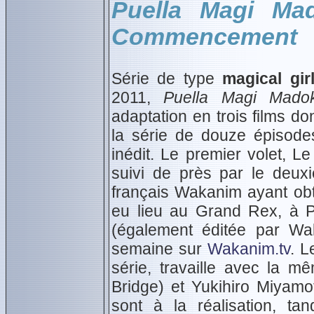
Puella Magi Ma
Commencement
Série de type
magical gir
2011,
Puella Magi Mado
adaptation en trois films d
la série de douze épisodes
inédit. Le premier volet, 
suivi de près par le deu
français Wakanim ayant obt
eu lieu au Grand Rex, à Pa
(également éditée par Wa
semaine sur
Wakanim.tv
. L
série, travaille avec la 
Bridge) et Yukihiro Miyamo
sont à la réalisation, t