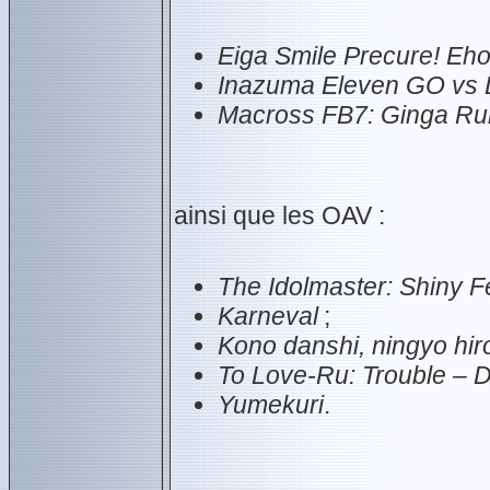
Eiga Smile Precure! Eh
Inazuma Eleven GO vs 
Macross FB7: Ginga Ruk
ainsi que les OAV :
The Idolmaster: Shiny F
Karneval
;
Kono danshi, ningyo hir
To Love-Ru: Trouble – 
Yumekuri
.