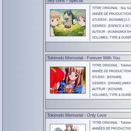
Sky Girls - Special
TITRE ORIGINAL : Sky Gir
ANNÉE DE PRODUCTION :
STUDIOS : [
KONAMI
] [
J.C
GENRES : [
ESPACE & SCI
AUTEUR : [
KUMASAKA S
VOLUMES, TYPE & DURÉE :
Tokimeki Memorial - Forever With You
TITRE ORIGINAL : Tokimeki
ANNÉE DE PRODUCTION :
STUDIO : [
KONAMI
]
GENRES : [
DRAME
] [
AMOU
AUTEUR : [
KONAMI
]
VOLUMES, TYPE & DURÉE 
Tokimeki Memorial - Only Love
TITRE ORIGINAL : Tokimek
ANNÉES DE PRODUCTION :