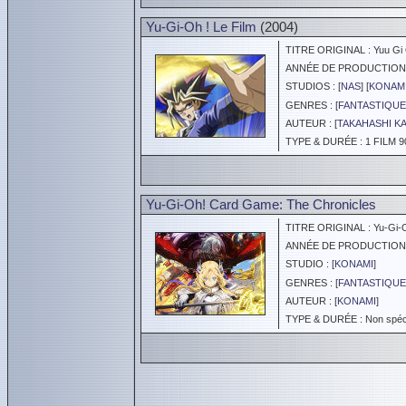
Yu-Gi-Oh ! Le Film
(2004)
TITRE ORIGINAL : Yuu Gi Ou
ANNÉE DE PRODUCTION :
STUDIOS : [
NAS
] [
KONAM
GENRES : [
FANTASTIQUE
AUTEUR : [
TAKAHASHI K
TYPE & DURÉE : 1 FILM 9
Yu-Gi-Oh! Card Game: The Chronicles
TITRE ORIGINAL : Yu-Gi-O
ANNÉE DE PRODUCTION :
STUDIO : [
KONAMI
]
GENRES : [
FANTASTIQUE
AUTEUR : [
KONAMI
]
TYPE & DURÉE : Non spéci