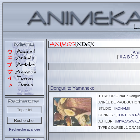
[
Ani
[
#
A
B
C
D
Donguri to Yamaneko
TITRE ORIGINAL : Donguri
ANNÉE DE PRODUCTION :
STUDIO : [
KONAMI
]
GENRES : [
CONTES & Ré
AUTEUR : [
MIYAZAWA KE
TYPE & DURÉE : 1 OAV 25
Recherche avancée
Anime Store