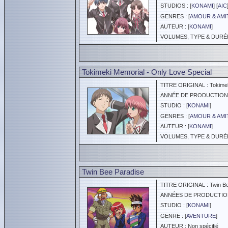
STUDIOS : [
KONAMI
] [
AIC
GENRES : [
AMOUR & AMI
AUTEUR : [
KONAMI
]
VOLUMES, TYPE & DURÉE 
Tokimeki Memorial - Only Love Special
TITRE ORIGINAL : Tokimeki
ANNÉE DE PRODUCTION :
STUDIO : [
KONAMI
]
GENRES : [
AMOUR & AMI
AUTEUR : [
KONAMI
]
VOLUMES, TYPE & DURÉE :
Twin Bee Paradise
TITRE ORIGINAL : Twin Be
ANNÉES DE PRODUCTION :
STUDIO : [
KONAMI
]
GENRE : [
AVENTURE
]
AUTEUR : Non spécifié