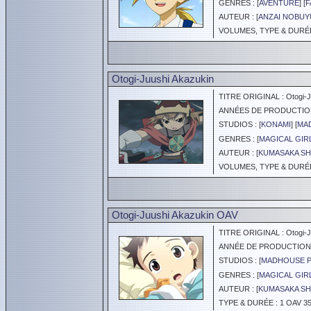
GENRES : [
AVENTURE
] [
F
AUTEUR : [
ANZAI NOBUY
VOLUMES, TYPE & DURÉE 
Otogi-Juushi Akazukin
TITRE ORIGINAL : Otogi-J
ANNÉES DE PRODUCTION :
STUDIOS : [
KONAMI
] [
MA
GENRES : [
MAGICAL GIR
AUTEUR : [
KUMASAKA S
VOLUMES, TYPE & DURÉE 
Otogi-Juushi Akazukin OAV
TITRE ORIGINAL : Otogi-J
ANNÉE DE PRODUCTION :
STUDIOS : [
MADHOUSE 
GENRES : [
MAGICAL GIR
AUTEUR : [
KUMASAKA S
TYPE & DURÉE : 1 OAV 35