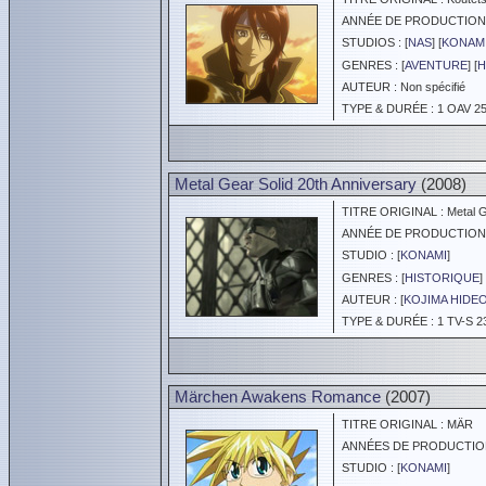
ANNÉE DE PRODUCTION :
STUDIOS : [
NAS
] [
KONAM
GENRES : [
AVENTURE
] [
H
AUTEUR : Non spécifié
TYPE & DURÉE : 1 OAV 25
Metal Gear Solid 20th Anniversary
(2008)
TITRE ORIGINAL : Metal Ge
ANNÉE DE PRODUCTION :
STUDIO : [
KONAMI
]
GENRES : [
HISTORIQUE
] 
AUTEUR : [
KOJIMA HIDE
TYPE & DURÉE : 1 TV-S 2
Märchen Awakens Romance
(2007)
TITRE ORIGINAL : MÄR
ANNÉES DE PRODUCTION :
STUDIO : [
KONAMI
]