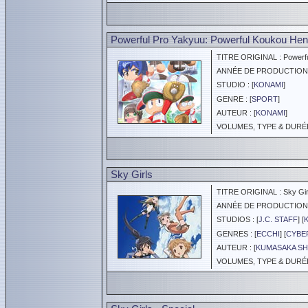
Powerful Pro Yakyuu: Powerful Koukou Hen
TITRE ORIGINAL : Powerful
ANNÉE DE PRODUCTION :
STUDIO : [
KONAMI
]
GENRE : [
SPORT
]
AUTEUR : [
KONAMI
]
VOLUMES, TYPE & DURÉE 
Sky Girls
TITRE ORIGINAL : Sky Gir
ANNÉE DE PRODUCTION :
STUDIOS : [
J.C. STAFF
] [
GENRES : [
ECCHI
] [
CYBE
AUTEUR : [
KUMASAKA S
VOLUMES, TYPE & DURÉE 