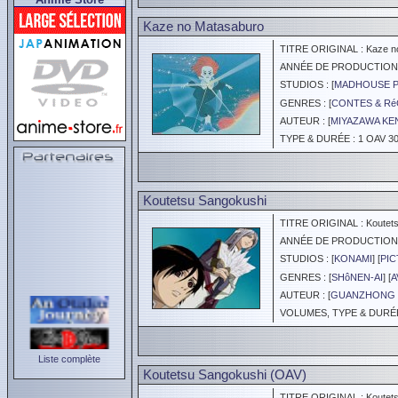
Kaze no Matasaburo
TITRE ORIGINAL : Kaze n
ANNÉE DE PRODUCTION :
STUDIOS : [
MADHOUSE 
GENRES : [
CONTES & Ré
AUTEUR : [
MIYAZAWA KE
TYPE & DURÉE : 1 OAV 30
Koutetsu Sangokushi
TITRE ORIGINAL : Koutets
ANNÉE DE PRODUCTION :
STUDIOS : [
KONAMI
] [
PI
GENRES : [
SHôNEN-AI
] [
A
AUTEUR : [
GUANZHONG
VOLUMES, TYPE & DURÉE 
Liste complète
Koutetsu Sangokushi (OAV)
TITRE ORIGINAL : Koutetsu 