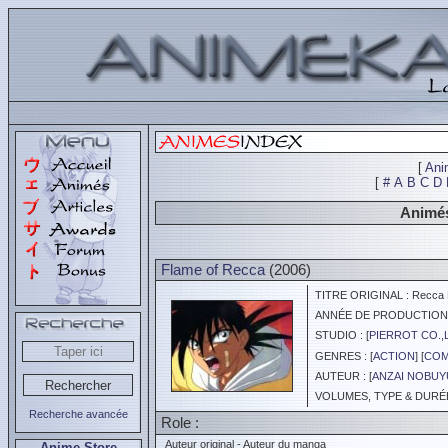
[
Ani
[
#
A
B
C
D
Animés
Flame of Recca
(2006)
TITRE ORIGINAL : Recca 
ANNÉE DE PRODUCTION :
STUDIO : [
PIERROT CO.,
GENRES : [
ACTION
] [
COM
AUTEUR : [
ANZAI NOBUY
VOLUMES, TYPE & DURÉE 
Recherche avancée
Role :
Auteur original - Auteur du manga
Anime Store