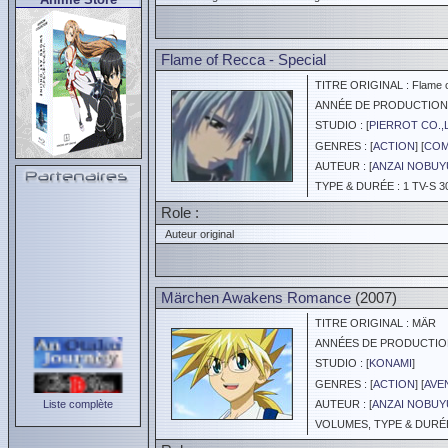
Flame of Recca - Special
TITRE ORIGINAL : Flame of
ANNÉE DE PRODUCTION :
STUDIO : [
PIERROT CO.,
GENRES : [
ACTION
] [
COM
AUTEUR : [
ANZAI NOBUY
TYPE & DURÉE : 1 TV-S 3
Role :
Auteur original
Märchen Awakens Romance
(2007)
TITRE ORIGINAL : MÄR
ANNÉES DE PRODUCTION :
STUDIO : [
KONAMI
]
GENRES : [
ACTION
] [
AVE
Liste complète
AUTEUR : [
ANZAI NOBUY
VOLUMES, TYPE & DURÉE 