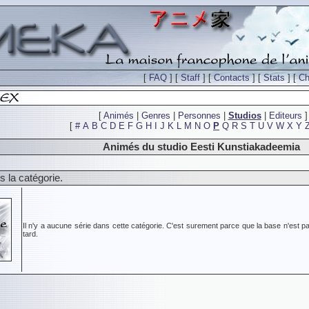
[
FAQ
] [
Staff
] [
Contacts
] [
Stats
] [
Ch
[
Animés
|
Genres
|
Personnes
|
Studios
|
Editeurs
]
[
#
A
B
C
D
E
F
G
H
I
J
K
L
M
N
O
P
Q
R
S
T
U
V
W
X
Y
Animés du studio Eesti Kunstiakadeemia
 la catégorie.
Il n'y a aucune série dans cette catégorie. C'est surement parce que la base n'est pa
tard.