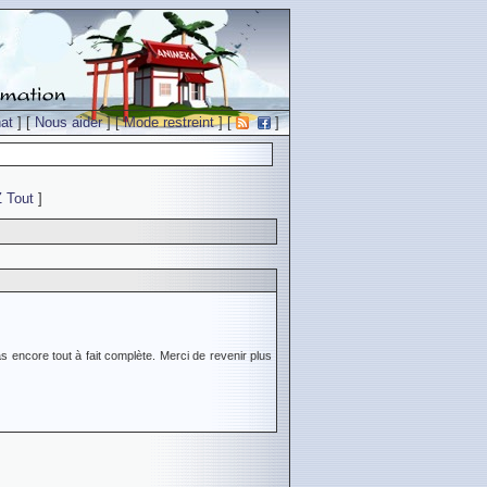
at
] [
Nous aider
] [
Mode restreint
] [
]
Z
Tout
]
s encore tout à fait complète. Merci de revenir plus