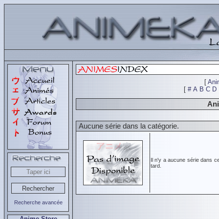
[
Ani
[
#
A
B
C
D
Ani
Aucune série dans la catégorie.
Il n'y a aucune série dans c
tard.
Recherche avancée
Anime Store