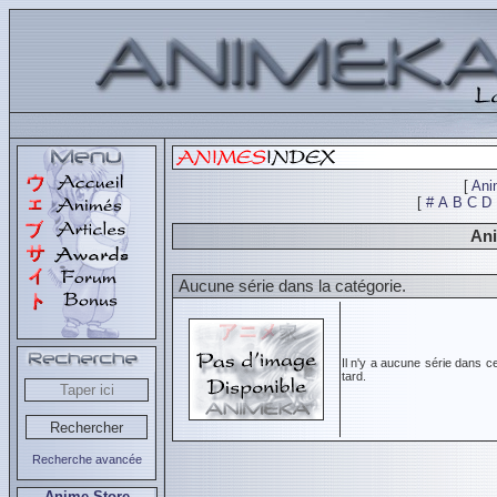
[
Ani
[
#
A
B
C
D
Ani
Aucune série dans la catégorie.
Il n'y a aucune série dans c
tard.
Recherche avancée
Anime Store