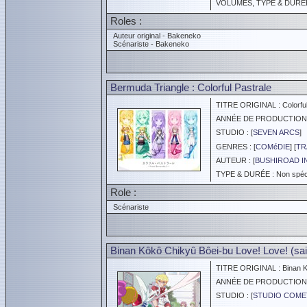
VOLUMES, TYPE & DURÉE :
Roles :
Auteur original - Bakeneko
Scénariste - Bakeneko
Bermuda Triangle : Colorful Pastrale
TITRE ORIGINAL : Colorful
ANNÉE DE PRODUCTION :
STUDIO : [
SEVEN ARCS
]
GENRES : [
COMéDIE
] [
TR
AUTEUR : [
BUSHIROAD I
TYPE & DURÉE : Non spéci
Role :
Scénariste
Binan Kôkô Chikyû Bôei-bu Love! Love! (sai
TITRE ORIGINAL : Binan Ko
ANNÉE DE PRODUCTION :
STUDIO : [
STUDIO COME