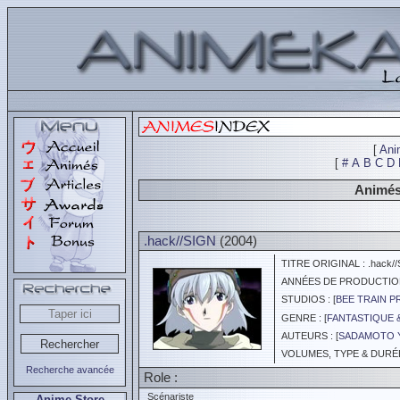
[
Ani
[
#
A
B
C
D
Animés
.hack//SIGN
(2004)
TITRE ORIGINAL : .hack//
ANNÉES DE PRODUCTION :
STUDIOS : [
BEE TRAIN 
GENRE : [
FANTASTIQUE 
AUTEURS : [
SADAMOTO 
VOLUMES, TYPE & DURÉE 
Recherche avancée
Role :
Scénariste
Anime Store