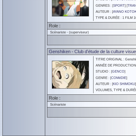
GENRES : [
SPORT
] [
TRAN
AUTEUR : [
AYANO KOTO
TYPE & DURÉE : 1 FILM 1
Role :
Scénariste - (superviseur)
Genshiken - Club d'étude de la culture visu
TITRE ORIGINAL : Genshi
ANNÉE DE PRODUCTION :
STUDIO : [
GENCO
]
GENRE : [
COMéDIE
]
AUTEUR : [
KIO SHIMOKU
]
VOLUMES, TYPE & DURÉE 
Role :
Scénariste