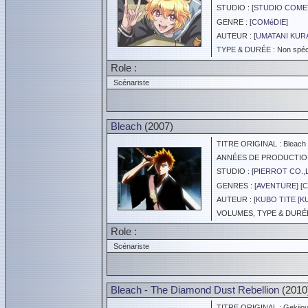
STUDIO : [
STUDIO COME
GENRE : [
COMéDIE
]
AUTEUR : [
UMATANI KUR
TYPE & DURÉE : Non spéci
Role :
Scénariste
Bleach
(2007)
TITRE ORIGINAL : Bleach
ANNÉES DE PRODUCTION :
STUDIO : [
PIERROT CO.,
GENRES : [
AVENTURE
] [
C
AUTEUR : [
KUBO TITE [K
VOLUMES, TYPE & DURÉE 
Role :
Scénariste
Bleach - The Diamond Dust Rebellion
(2010
TITRE ORIGINAL : Gekijoub