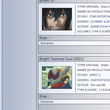
Brave 10
TITRE ORIGINAL : Brave 
ANNÉE DE PRODUCTION :
STUDIO : [
TMS ENTERTAI
GENRES : [
COMBAT & AR
AUTEUR : [
SHIMOTSUKI K
VOLUMES, TYPE & DURÉE 
Role :
Scénariste
Bright: Samurai Soul
(2021)
TITRE ORIGINAL : Bright: 
ANNÉE DE PRODUCTION :
STUDIO : [
ARECT
]
GENRES : [
FANTASTIQUE
AUTEUR : Non spécifié
TYPE & DURÉE : 1 FILM 8
Role :
Scénariste