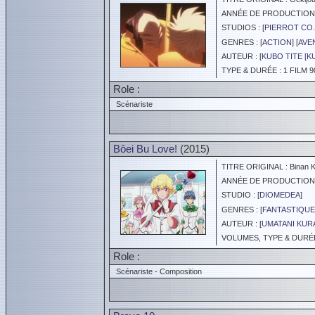
ANNÉE DE PRODUCTION :
STUDIOS : [
PIERROT CO.
GENRES : [
ACTION
] [
AVE
AUTEUR : [
KUBO TITE [K
TYPE & DURÉE : 1 FILM 9
Role :
Scénariste
Bôei Bu Love!
(2015)
TITRE ORIGINAL : Binan Ko
ANNÉE DE PRODUCTION :
STUDIO : [
DIOMEDEA
]
GENRES : [
FANTASTIQUE
AUTEUR : [
UMATANI KUR
VOLUMES, TYPE & DURÉE 
Role :
Scénariste - Composition