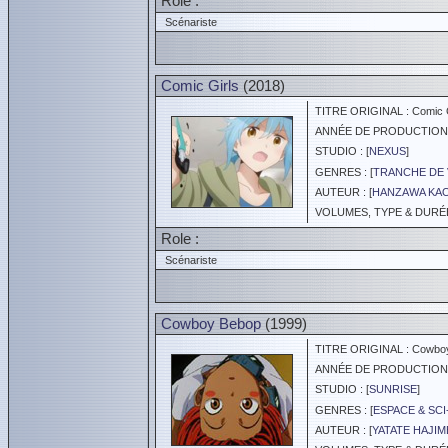
Role :
Scénariste
Comic Girls
(2018)
TITRE ORIGINAL : Comic G
ANNÉE DE PRODUCTION :
STUDIO : [
NEXUS
]
GENRES : [
TRANCHE DE 
AUTEUR : [
HANZAWA KA
VOLUMES, TYPE & DURÉE 
Role :
Scénariste
Cowboy Bebop
(1999)
TITRE ORIGINAL : Cowbo
ANNÉE DE PRODUCTION :
STUDIO : [
SUNRISE
]
GENRES : [
ESPACE & SCI
AUTEUR : [
YATATE HAJIM