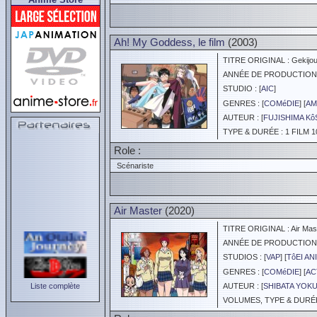
Ah! My Goddess, le film
(2003)
TITRE ORIGINAL : Gekijou
ANNÉE DE PRODUCTION :
STUDIO : [
AIC
]
GENRES : [
COMéDIE
] [
AM
AUTEUR : [
FUJISHIMA K
TYPE & DURÉE : 1 FILM 1
Role :
Scénariste
Air Master
(2020)
TITRE ORIGINAL : Air Mas
ANNÉE DE PRODUCTION :
STUDIOS : [
VAP
] [
TôEI AN
GENRES : [
COMéDIE
] [
AC
Liste complète
AUTEUR : [
SHIBATA YOK
VOLUMES, TYPE & DURÉE 