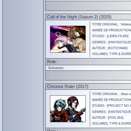
Call of the Night (Saison 2)
(2025)
TITRE ORIGINAL : Yofukas
ANNÉE DE PRODUCTION :
STUDIO : [
LIDEN FILMS
]
GENRES : [
FANTASTIQUE
AUTEUR : [
KOTOYAMA
]
VOLUMES, TYPE & DURÉE 
Role :
Scénariste
Chronos Ruler
(2017)
TITRE ORIGINAL : Jikan no
ANNÉE DE PRODUCTION :
STUDIO : [
PROJECT NO.
GENRES : [
FANTASTIQUE
AUTEUR : [
PON JEA
]
VOLUMES, TYPE & DURÉE 