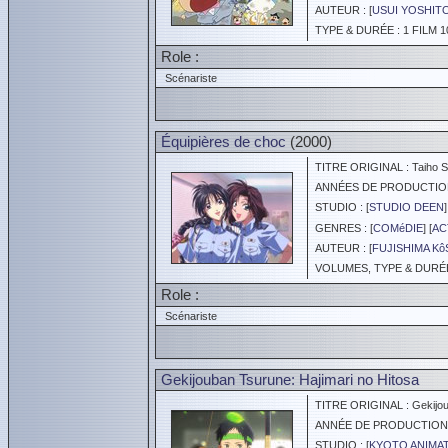
AUTEUR : [
USUI YOSHIT
TYPE & DURÉE : 1 FILM 1
Role :
Scénariste
Équipières de choc
(2000)
TITRE ORIGINAL : Taiho Sh
ANNÉES DE PRODUCTION :
STUDIO : [
STUDIO DEEN
]
GENRES : [
COMéDIE
] [
AC
AUTEUR : [
FUJISHIMA K
VOLUMES, TYPE & DURÉE 
Role :
Scénariste
Gekijouban Tsurune: Hajimari no Hitosa
TITRE ORIGINAL : Gekijoub
ANNÉE DE PRODUCTION :
STUDIO : [
KYOTO ANIMA