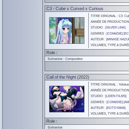
C3 - Cube x Cursed x Curious
TITRE ORIGINAL : C3: Cub
ANNÉE DE PRODUCTION :
STUDIO : [
SILVER LINK
]
GENRES : [
COMéDIE
] [
EC
AUTEUR : [
MINASE HAZU
VOLUMES, TYPE & DURÉE 
Role :
Scénariste - Composition
Call of the Night
(2022)
TITRE ORIGINAL : Yofukas
ANNÉE DE PRODUCTION :
STUDIO : [
LIDEN FILMS
]
GENRES : [
COMéDIE
] [
AM
AUTEUR : [
KOTOYAMA
]
VOLUMES, TYPE & DURÉE 
Role :
Scénariste