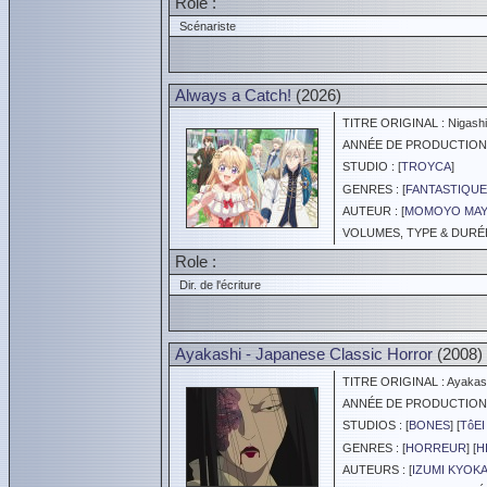
Role :
Scénariste
Always a Catch!
(2026)
TITRE ORIGINAL : Nigashit
ANNÉE DE PRODUCTION :
STUDIO : [
TROYCA
]
GENRES : [
FANTASTIQUE
AUTEUR : [
MOMOYO MA
VOLUMES, TYPE & DURÉE 
Role :
Dir. de l'écriture
Ayakashi - Japanese Classic Horror
(2008)
TITRE ORIGINAL : Ayakashi
ANNÉE DE PRODUCTION :
STUDIOS : [
BONES
] [
TôEI
GENRES : [
HORREUR
] [
H
AUTEURS : [
IZUMI KYOK