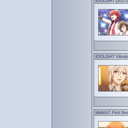
IDOLiSH7
(2017)
IDOLiSH7 Vibrat
Idolish7: First Be