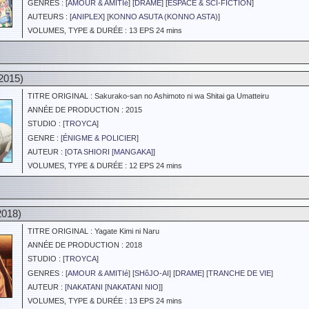
GENRES : [
AMOUR & AMITIé
] [
DRAME
] [
ESPACE & SCI-FICTION
]
AUTEURS : [
ANIPLEX
] [
KONNO ASUTA (KONNO ASTA)
]
VOLUMES, TYPE & DURÉE : 13 EPS 24 mins
2015)
TITRE ORIGINAL : Sakurako-san no Ashimoto ni wa Shitai ga Umatteiru
ANNÉE DE PRODUCTION : 2015
STUDIO : [
TROYCA
]
GENRE : [
ÉNIGME & POLICIER
]
AUTEUR : [
OTA SHIORI [MANGAKA]
]
VOLUMES, TYPE & DURÉE : 12 EPS 24 mins
2018)
TITRE ORIGINAL : Yagate Kimi ni Naru
ANNÉE DE PRODUCTION : 2018
STUDIO : [
TROYCA
]
GENRES : [
AMOUR & AMITIé
] [
SHôJO-AI
] [
DRAME
] [
TRANCHE DE VIE
]
AUTEUR : [
NAKATANI [NAKATANI NIO]
]
VOLUMES, TYPE & DURÉE : 13 EPS 24 mins