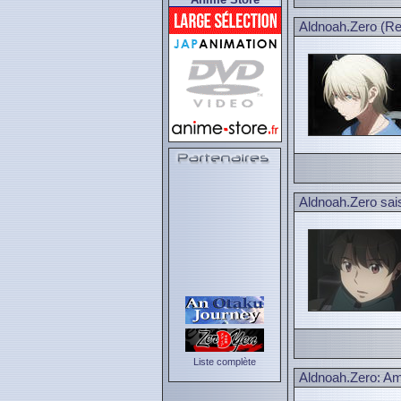
Aldnoah.Zero (Re+
Aldnoah.Zero sai
Liste complète
Aldnoah.Zero: Am