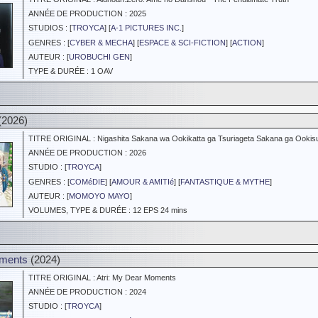
ANNÉE DE PRODUCTION : 2025
STUDIOS : [
TROYCA
] [
A-1 PICTURES INC.
]
GENRES : [
CYBER & MECHA
] [
ESPACE & SCI-FICTION
] [
ACTION
]
AUTEUR : [
UROBUCHI GEN
]
TYPE & DURÉE : 1 OAV
(2026)
TITRE ORIGINAL : Nigashita Sakana wa Ookikatta ga Tsuriageta Sakana ga Ookisu
ANNÉE DE PRODUCTION : 2026
STUDIO : [
TROYCA
]
GENRES : [
COMéDIE
] [
AMOUR & AMITIé
] [
FANTASTIQUE & MYTHE
]
AUTEUR : [
MOMOYO MAYO
]
VOLUMES, TYPE & DURÉE : 12 EPS 24 mins
oments
(2024)
TITRE ORIGINAL : Atri: My Dear Moments
ANNÉE DE PRODUCTION : 2024
STUDIO : [
TROYCA
]