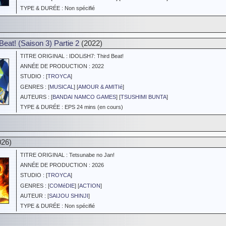
TYPE & DURÉE : Non spécifié
eat! (Saison 3) Partie 2
(2022)
TITRE ORIGINAL : IDOLiSH7: Third Beat!
ANNÉE DE PRODUCTION : 2022
STUDIO : [
TROYCA
]
GENRES : [
MUSICAL
] [
AMOUR & AMITIé
]
AUTEURS : [
BANDAI NAMCO GAMES
] [
TSUSHIMI BUNTA
]
TYPE & DURÉE : EPS 24 mins (en cours)
26)
TITRE ORIGINAL : Tetsunabe no Jan!
ANNÉE DE PRODUCTION : 2026
STUDIO : [
TROYCA
]
GENRES : [
COMéDIE
] [
ACTION
]
AUTEUR : [
SAIJOU SHINJI
]
TYPE & DURÉE : Non spécifié