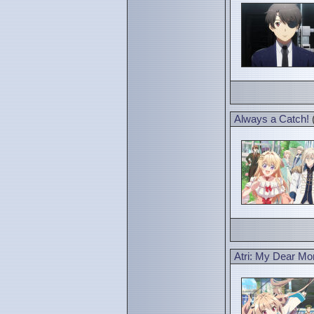
Always a Catch!
Atri: My Dear M