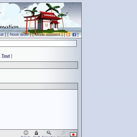
at
] [
Nous aider
] [
Mode restreint
] [
]
Z
Tout
]