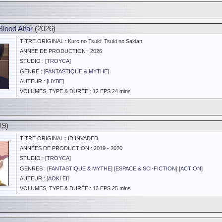
lood Altar
(2026)
TITRE ORIGINAL : Kuro no Tsuki: Tsuki no Saidan
ANNÉE DE PRODUCTION : 2026
STUDIO : [
TROYCA
]
GENRE : [
FANTASTIQUE & MYTHE
]
AUTEUR : [
HYBE
]
VOLUMES, TYPE & DURÉE : 12 EPS 24 mins
19)
TITRE ORIGINAL : ID:INVADED
ANNÉES DE PRODUCTION : 2019 - 2020
STUDIO : [
TROYCA
]
GENRES : [
FANTASTIQUE & MYTHE
] [
ESPACE & SCI-FICTION
] [
ACTION
]
AUTEUR : [
AOKI EI
]
VOLUMES, TYPE & DURÉE : 13 EPS 25 mins