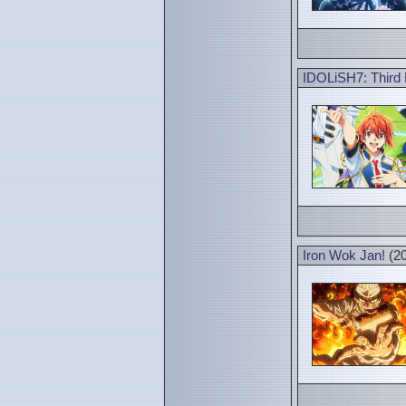
IDOLiSH7: Third B
Iron Wok Jan!
(20