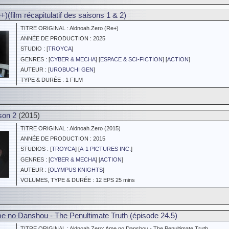
)(film récapitulatif des saisons 1 & 2)
TITRE ORIGINAL : Aldnoah.Zero (Re+)
ANNÉE DE PRODUCTION : 2025
STUDIO : [
TROYCA
]
GENRES : [
CYBER & MECHA
] [
ESPACE & SCI-FICTION
] [
ACTION
]
AUTEUR : [
UROBUCHI GEN
]
TYPE & DURÉE : 1 FILM
son 2
(2015)
TITRE ORIGINAL : Aldnoah.Zero (2015)
ANNÉE DE PRODUCTION : 2015
STUDIOS : [
TROYCA
] [
A-1 PICTURES INC.
]
GENRES : [
CYBER & MECHA
] [
ACTION
]
AUTEUR : [
OLYMPUS KNIGHTS
]
VOLUMES, TYPE & DURÉE : 12 EPS 25 mins
e no Danshou - The Penultimate Truth (épisode 24.5)
TITRE ORIGINAL : Aldnoah.Zero: Ame no Danshou - The Penultimate Truth