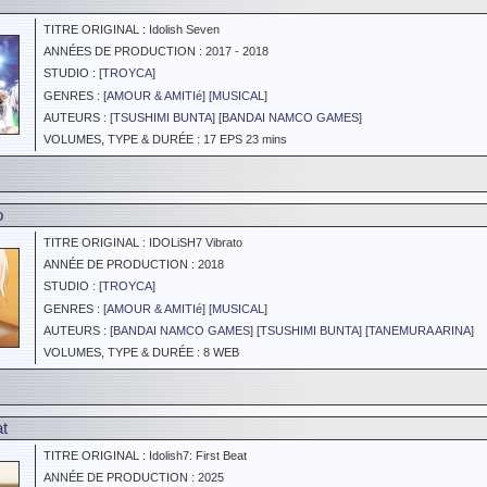
TITRE ORIGINAL : Idolish Seven
ANNÉES DE PRODUCTION : 2017 - 2018
STUDIO : [
TROYCA
]
GENRES : [
AMOUR & AMITIé
] [
MUSICAL
]
AUTEURS : [
TSUSHIMI BUNTA
] [
BANDAI NAMCO GAMES
]
VOLUMES, TYPE & DURÉE : 17 EPS 23 mins
o
TITRE ORIGINAL : IDOLiSH7 Vibrato
ANNÉE DE PRODUCTION : 2018
STUDIO : [
TROYCA
]
GENRES : [
AMOUR & AMITIé
] [
MUSICAL
]
AUTEURS : [
BANDAI NAMCO GAMES
] [
TSUSHIMI BUNTA
] [
TANEMURA ARINA
]
VOLUMES, TYPE & DURÉE : 8 WEB
at
TITRE ORIGINAL : Idolish7: First Beat
ANNÉE DE PRODUCTION : 2025