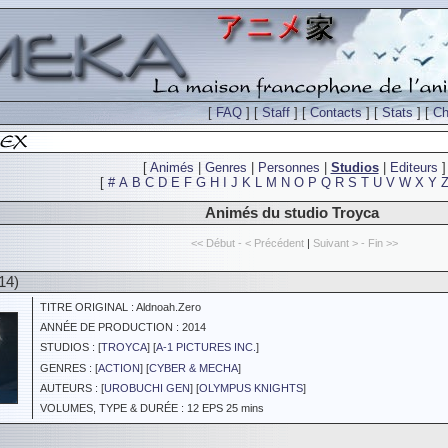
[
FAQ
] [
Staff
] [
Contacts
] [
Stats
] [
Ch
[
Animés
|
Genres
|
Personnes
|
Studios
|
Editeurs
]
[
#
A
B
C
D
E
F
G
H
I
J
K
L
M
N
O
P
Q
R
S
T
U
V
W
X
Y
Animés du studio Troyca
<< Début - < Précédent
|
Suivant > - Fin >>
14)
TITRE ORIGINAL : Aldnoah.Zero
ANNÉE DE PRODUCTION : 2014
STUDIOS : [
TROYCA
] [
A-1 PICTURES INC.
]
GENRES : [
ACTION
] [
CYBER & MECHA
]
AUTEURS : [
UROBUCHI GEN
] [
OLYMPUS KNIGHTS
]
VOLUMES, TYPE & DURÉE : 12 EPS 25 mins