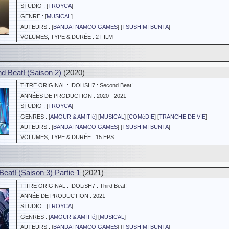
STUDIO : [
TROYCA
]
GENRE : [
MUSICAL
]
AUTEURS : [
BANDAI NAMCO GAMES
] [
TSUSHIMI BUNTA
]
VOLUMES, TYPE & DURÉE : 2 FILM
 Beat! (Saison 2)
(2020)
TITRE ORIGINAL : IDOLiSH7 : Second Beat!
ANNÉES DE PRODUCTION : 2020 - 2021
STUDIO : [
TROYCA
]
GENRES : [
AMOUR & AMITIé
] [
MUSICAL
] [
COMéDIE
] [
TRANCHE DE VIE
]
AUTEURS : [
BANDAI NAMCO GAMES
] [
TSUSHIMI BUNTA
]
VOLUMES, TYPE & DURÉE : 15 EPS
eat! (Saison 3) Partie 1
(2021)
TITRE ORIGINAL : IDOLiSH7 : Third Beat!
ANNÉE DE PRODUCTION : 2021
STUDIO : [
TROYCA
]
GENRES : [
AMOUR & AMITIé
] [
MUSICAL
]
AUTEURS : [
BANDAI NAMCO GAMES
] [
TSUSHIMI BUNTA
]