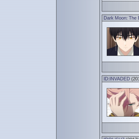
Dark Moon: The B
ID:INVADED
(20