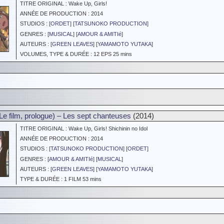
TITRE ORIGINAL : Wake Up, Girls!
ANNÉE DE PRODUCTION : 2014
STUDIOS : [
ORDET
] [
TATSUNOKO PRODUCTION
]
GENRES : [
MUSICAL
] [
AMOUR & AMITIé
]
AUTEURS : [
GREEN LEAVES
] [
YAMAMOTO YUTAKA
]
VOLUMES, TYPE & DURÉE : 12 EPS 25 mins
Le film, prologue) – Les sept chanteuses
(2014)
TITRE ORIGINAL : Wake Up, Girls! Shichinin no Idol
ANNÉE DE PRODUCTION : 2014
STUDIOS : [
TATSUNOKO PRODUCTION
] [
ORDET
]
GENRES : [
AMOUR & AMITIé
] [
MUSICAL
]
AUTEURS : [
GREEN LEAVES
] [
YAMAMOTO YUTAKA
]
TYPE & DURÉE : 1 FILM 53 mins