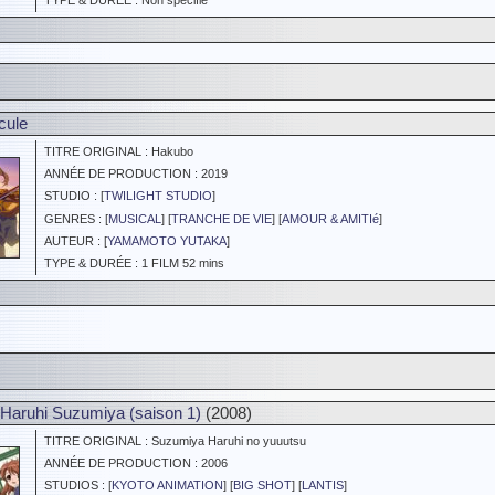
TYPE & DURÉE : Non spécifié
cule
TITRE ORIGINAL : Hakubo
ANNÉE DE PRODUCTION : 2019
STUDIO : [
TWILIGHT STUDIO
]
GENRES : [
MUSICAL
] [
TRANCHE DE VIE
] [
AMOUR & AMITIé
]
AUTEUR : [
YAMAMOTO YUTAKA
]
TYPE & DURÉE : 1 FILM 52 mins
 Haruhi Suzumiya (saison 1)
(2008)
TITRE ORIGINAL : Suzumiya Haruhi no yuuutsu
ANNÉE DE PRODUCTION : 2006
STUDIOS : [
KYOTO ANIMATION
] [
BIG SHOT
] [
LANTIS
]