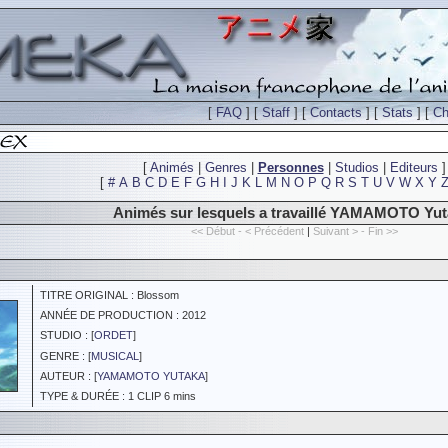
[
FAQ
] [
Staff
] [
Contacts
] [
Stats
] [
Ch
[
Animés
|
Genres
|
Personnes
|
Studios
|
Editeurs
]
[
#
A
B
C
D
E
F
G
H
I
J
K
L
M
N
O
P
Q
R
S
T
U
V
W
X
Y
Animés sur lesquels a travaillé YAMAMOTO Yut
<< Début - < Précédent
|
Suivant > - Fin >>
TITRE ORIGINAL : Blossom
ANNÉE DE PRODUCTION : 2012
STUDIO : [
ORDET
]
GENRE : [
MUSICAL
]
AUTEUR : [
YAMAMOTO YUTAKA
]
TYPE & DURÉE : 1 CLIP 6 mins