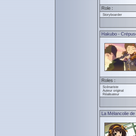
Role :
Storyboarder
Hakubo - Crépus
Roles :
Scénariste
Auteur original
Réalisateur
La Mélancolie de