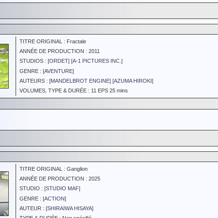
TITRE ORIGINAL : Fractale
ANNÉE DE PRODUCTION : 2011
STUDIOS : [
ORDET
] [
A-1 PICTURES INC.
]
GENRE : [
AVENTURE
]
AUTEURS : [
MANDELBROT ENGINE
] [
AZUMA HIROKI
]
VOLUMES, TYPE & DURÉE : 11 EPS 25 mins
TITRE ORIGINAL : Ganglion
ANNÉE DE PRODUCTION : 2025
STUDIO : [
STUDIO MAF
]
GENRE : [
ACTION
]
AUTEUR : [
SHIRAIWA HISAYA
]