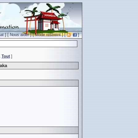
at
] [
Nous aider
] [
Mode restreint
] [
]
Z
Tout
]
aka