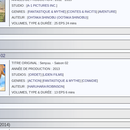
STUDIO : [
A-1 PICTURES INC.
]
GENRES : [
FANTASTIQUE & MYTHE
] [
CONTES & RéCITS
] [
AVENTURE
]
AUTEUR : [
OHTAKA SHINOBU (OOTAKA SHINOBU)
]
VOLUMES, TYPE & DURÉE : 25 EPS 24 mins
 02
TITRE ORIGINAL : Senyuu. - Saison 02
ANNÉE DE PRODUCTION : 2013
STUDIOS : [
ORDET
] [
LIDEN FILMS
]
GENRES : [
ACTION
] [
FANTASTIQUE & MYTHE
] [
COMéDIE
]
AUTEUR : [
HARUHARA ROBINSON
]
VOLUMES, TYPE & DURÉE : 13 EPS 6 mins
2014)