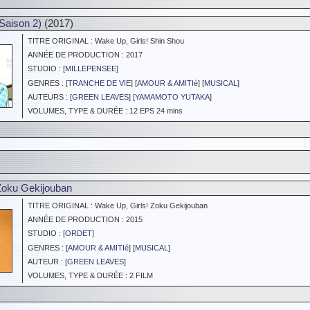
Saison 2)
(2017)
TITRE ORIGINAL : Wake Up, Girls! Shin Shou
ANNÉE DE PRODUCTION : 2017
STUDIO : [
MILLEPENSEE
]
GENRES : [
TRANCHE DE VIE
] [
AMOUR & AMITIé
] [
MUSICAL
]
AUTEURS : [
GREEN LEAVES
] [
YAMAMOTO YUTAKA
]
VOLUMES, TYPE & DURÉE : 12 EPS 24 mins
Zoku Gekijouban
TITRE ORIGINAL : Wake Up, Girls! Zoku Gekijouban
ANNÉE DE PRODUCTION : 2015
STUDIO : [
ORDET
]
GENRES : [
AMOUR & AMITIé
] [
MUSICAL
]
AUTEUR : [
GREEN LEAVES
]
VOLUMES, TYPE & DURÉE : 2 FILM