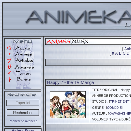
[
Ani
[
#
A
B
C
D
Happy 7 - the TV Manga
TITRE ORIGINAL : Happy 7
ANNÉE DE PRODUCTION :
STUDIOS : [
TRINET ENT.
]
GENRE : [
COMéDIE
]
AUTEUR : [
KAWASAKI HI
VOLUMES, TYPE & DURÉE 
Recherche avancée
Anime Store