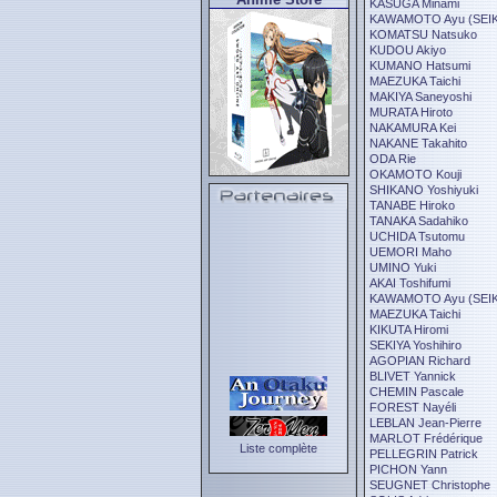
KASUGA Minami
KAWAMOTO Ayu (SEIKI 
KOMATSU Natsuko
KUDOU Akiyo
KUMANO Hatsumi
MAEZUKA Taichi
MAKIYA Saneyoshi
MURATA Hiroto
NAKAMURA Kei
NAKANE Takahito
ODA Rie
OKAMOTO Kouji
SHIKANO Yoshiyuki
TANABE Hiroko
TANAKA Sadahiko
UCHIDA Tsutomu
UEMORI Maho
UMINO Yuki
AKAI Toshifumi
KAWAMOTO Ayu (SEIKI 
MAEZUKA Taichi
KIKUTA Hiromi
SEKIYA Yoshihiro
AGOPIAN Richard
BLIVET Yannick
CHEMIN Pascale
FOREST Nayéli
LEBLAN Jean-Pierre
MARLOT Frédérique
Liste complète
PELLEGRIN Patrick
PICHON Yann
SEUGNET Christophe