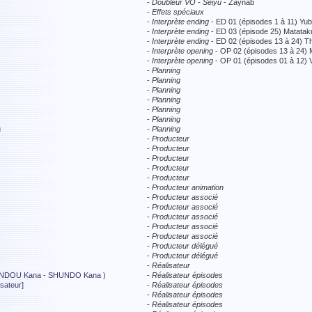
-
Doubleur VO - Seiyû
- Zaynab
-
Effets spéciaux
-
Interprète ending
- ED 01 (épisodes 1 à 11) Yu
-
Interprète ending
- ED 03 (épisode 25) Matatak
-
Interprète ending
- ED 02 (épisodes 13 à 24) T
-
Interprète opening
- OP 02 (épisodes 13 à 24) 
-
Interprète opening
- OP 01 (épisodes 01 à 12) V
-
Planning
-
Planning
-
Planning
-
Planning
-
Planning
-
Planning
u
-
Planning
-
Producteur
-
Producteur
-
Producteur
-
Producteur
-
Producteur
-
Producteur animation
-
Producteur associé
-
Producteur associé
-
Producteur associé
-
Producteur associé
-
Producteur associé
-
Producteur délégué
-
Producteur délégué
-
Réalisateur
NDOU Kana - SHUNDO Kana )
-
Réalisateur épisodes
sateur]
-
Réalisateur épisodes
-
Réalisateur épisodes
-
Réalisateur épisodes