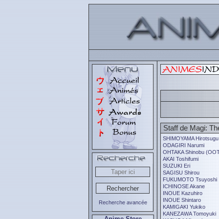
Staff de Magi: Th
SHIMOYAMA Hirotsugu
ODAGIRI Narumi
OHTAKA Shinobu (OOT
AKAI Toshifumi
SUZUKI Eri
SAGISU Shirou
FUKUMOTO Tsuyoshi
ICHINOSE Akane
INOUE Kazuhiro
INOUE Shintaro
Recherche avancée
KAMIGAKI Yukiko
KANEZAWA Tomoyuki
Anime Store