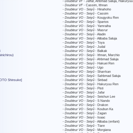
-
Doubleur VF
- Jaffar, Ahbmad Saluja, Hakuryu
-
Doubleur VF
- Cassim, Ithnan
-
Doubleur VO - Seiyû
- Hinahoho
-
Doubleur VO - Seiyû
- Cassim
-
Doubleur VO - Seiyû
- Kougyoku Ren
-
Doubleur VO - Seiyû
- Spartos
-
Doubleur VO - Seiyû
- Yamraiha
-
Doubleur VO - Seiyû
- Masrur
-
Doubleur VO - Seiyû
- Aladin
-
Doubleur VO - Seiyû
- Alibaba Saluja
-
Doubleur VO - Seiyû
- Toya
-
Doubleur VO - Seiyû
- Judal
i
-
Doubleur VO - Seiyû
- Balkak
inichirou)
-
Doubleur VO - Seiyû
- Ithnan, Marchio
-
Doubleur VO - Seiyû
- Ahbmad Saluja
-
Doubleur VO - Seiyû
- Hakuei Ren
-
Doubleur VO - Seiyû
- Ugo
-
Doubleur VO - Seiyû
- Sharrkan
-
Doubleur VO - Seiyû
- Sahbmad Saluja
OTO Shinsuke]
-
Doubleur VO - Seiyû
- Sinbad
-
Doubleur VO - Seiyû
- Hakuryuu Ren
-
Doubleur VO - Seiyû
- Pisti
-
Doubleur VO - Seiyû
- Jafar
-
Doubleur VO - Seiyû
- Seishun Lee
-
Doubleur VO - Seiyû
- S Nando
-
Doubleur VO - Seiyû
- Drakon
-
Doubleur VO - Seiyû
- Koubun Ka
-
Doubleur VO - Seiyû
- Zagan
-
Doubleur VO - Seiyû
- Isaac
-
Doubleur VO - Seiyû
- Alibaba (enfant)
-
Doubleur VO - Seiyû
- Tiare
-
Doubleur VO - Seiyû
- Morgiana