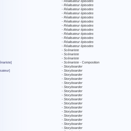
-
Réalisateur épisodes
-
Réalisateur épisodes
-
Réalisateur épisodes
-
Réalisateur épisodes
-
Réalisateur épisodes
-
Réalisateur épisodes
-
Réalisateur épisodes
-
Réalisateur épisodes
-
Réalisateur épisodes
-
Réalisateur épisodes
-
Réalisateur épisodes
-
Réalisateur épisodes
-
Scénariste
-
Scénariste
-
Scénariste
nariste]
-
Scénariste
- Composition
-
Storyboarder
sateur]
-
Storyboarder
-
Storyboarder
-
Storyboarder
-
Storyboarder
-
Storyboarder
-
Storyboarder
-
Storyboarder
-
Storyboarder
-
Storyboarder
-
Storyboarder
-
Storyboarder
-
Storyboarder
-
Storyboarder
-
Storyboarder
-
Storyboarder