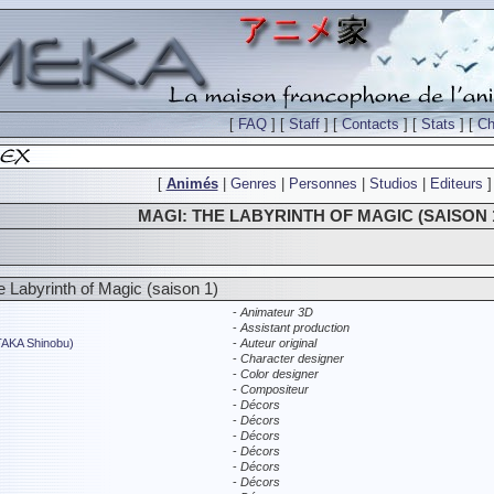
[
FAQ
] [
Staff
] [
Contacts
] [
Stats
] [
Ch
[
Animés
|
Genres
|
Personnes
|
Studios
|
Editeurs
]
MAGI: THE LABYRINTH OF MAGIC (SAISON 
e Labyrinth of Magic (saison 1)
-
Animateur 3D
-
Assistant production
AKA Shinobu)
-
Auteur original
-
Character designer
-
Color designer
-
Compositeur
-
Décors
-
Décors
-
Décors
-
Décors
-
Décors
-
Décors