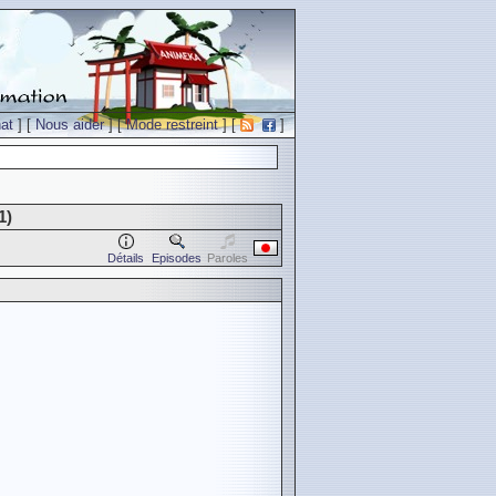
at
] [
Nous aider
] [
Mode restreint
] [
]
1)
Détails
Episodes
Paroles