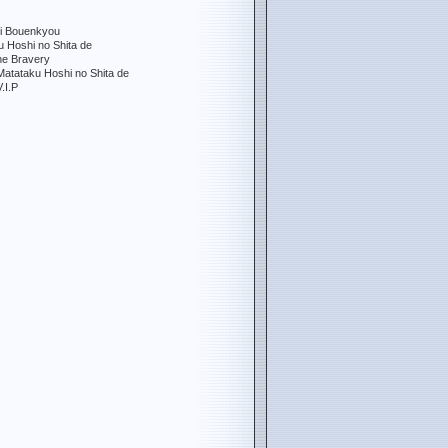
bi Bouenkyou
u Hoshi no Shita de
he Bravery
Matataku Hoshi no Shita de
.I.P