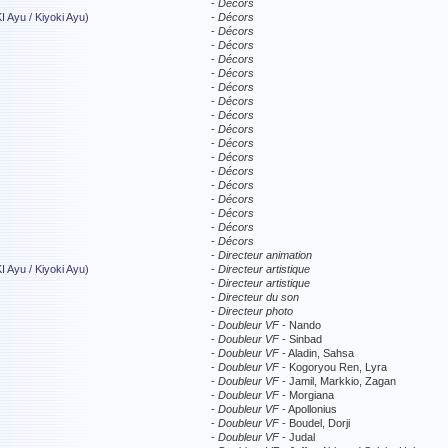
-
Décors
Ayu / Kiyoki Ayu)
-
Décors
-
Décors
-
Décors
-
Décors
-
Décors
-
Décors
-
Décors
-
Décors
-
Décors
-
Décors
-
Décors
-
Décors
-
Décors
-
Décors
-
Décors
-
Décors
-
Décors
-
Directeur animation
Ayu / Kiyoki Ayu)
-
Directeur artistique
-
Directeur artistique
-
Directeur du son
-
Directeur photo
-
Doubleur VF
- Nando
-
Doubleur VF
- Sinbad
-
Doubleur VF
- Aladin, Sahsa
-
Doubleur VF
- Kogoryou Ren, Lyra
-
Doubleur VF
- Jamil, Markkio, Zagan
-
Doubleur VF
- Morgiana
-
Doubleur VF
- Apollonius
-
Doubleur VF
- Boudel, Dorji
-
Doubleur VF
- Judal