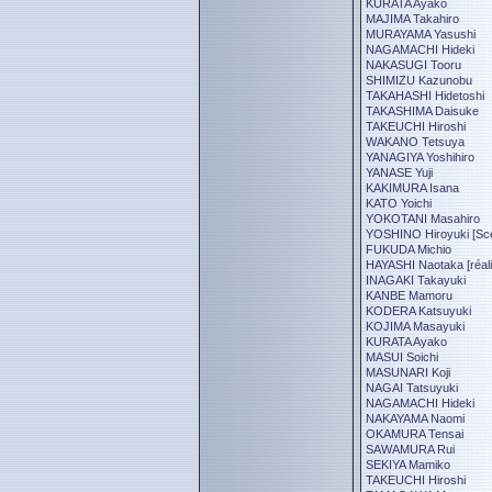
KURATA Ayako
MAJIMA Takahiro
MURAYAMA Yasushi
NAGAMACHI Hideki
NAKASUGI Tooru
SHIMIZU Kazunobu
TAKAHASHI Hidetoshi
TAKASHIMA Daisuke
TAKEUCHI Hiroshi
WAKANO Tetsuya
YANAGIYA Yoshihiro
YANASE Yuji
KAKIMURA Isana
KATO Yoichi
YOKOTANI Masahiro
YOSHINO Hiroyuki [Scé
FUKUDA Michio
HAYASHI Naotaka [réali
INAGAKI Takayuki
KANBE Mamoru
KODERA Katsuyuki
KOJIMA Masayuki
KURATA Ayako
MASUI Soichi
MASUNARI Koji
NAGAI Tatsuyuki
NAGAMACHI Hideki
NAKAYAMA Naomi
OKAMURA Tensai
SAWAMURA Rui
SEKIYA Mamiko
TAKEUCHI Hiroshi