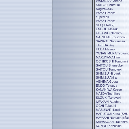
WATANABE Akeno
SAITOU Mutsumi
Nogizaka46
Porno Graffitti
supercell
Porno Graffitti
SID (J-Rock)
ENDOU Masaki
FUTONO Naohiro
NATSUME Kouichirou
SAWABE Nobumasa
TAKEDA Seiji
UEDA Masuo
YANAGIMURA Tsutom
MARUYAMA Hiro
OCHIKOSHI Tomonori
SAITOU Shunsuke
SAITOU Tomoyuki
SHIMIZU Hiroyuki
SHIMIZU Akira
AISHIMA Gouta
ENDO Tetsuya
KANANIWA Kozue
MAEDA Toshihiro
SUZUKI Takeyuki
IWAKAMI Atsuhiro
OCHI Takeshi
MASUNARI Kouji
HARUFUJI Kana (SHU
HAYASHI Naotaka [réali
KAWAKOSHI Takahiro
KONDÔ Kazuhide