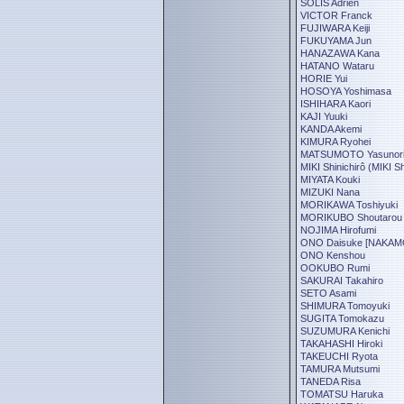
SOLIS Adrien
VICTOR Franck
FUJIWARA Keiji
FUKUYAMA Jun
HANAZAWA Kana
HATANO Wataru
HORIE Yui
HOSOYA Yoshimasa
ISHIHARA Kaori
KAJI Yuuki
KANDA Akemi
KIMURA Ryohei
MATSUMOTO Yasunor
MIKI Shinichirô (MIKI Sh
MIYATA Kouki
MIZUKI Nana
MORIKAWA Toshiyuki
MORIKUBO Shoutarou
NOJIMA Hirofumi
ONO Daisuke [NAKAM
ONO Kenshou
OOKUBO Rumi
SAKURAI Takahiro
SETO Asami
SHIMURA Tomoyuki
SUGITA Tomokazu
SUZUMURA Kenichi
TAKAHASHI Hiroki
TAKEUCHI Ryota
TAMURA Mutsumi
TANEDA Risa
TOMATSU Haruka