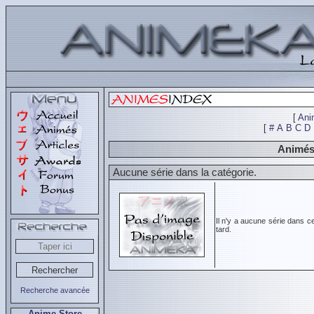
[
Ani
[
#
A
B
C
D
Animés 
Aucune série dans la catégorie.
Il n'y a aucune série dans c
tard.
Recherche avancée
Anime Store