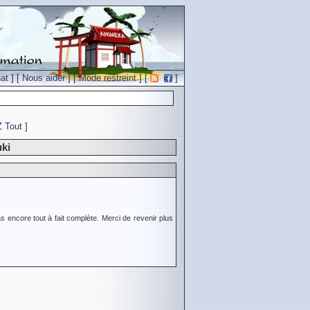
at
] [
Nous aider
] [
Mode restreint
] [
]
Z
Tout
]
ki
s encore tout à fait complète. Merci de revenir plus