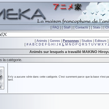
[
FAQ
] [
Staff
] [
Contacts
] [
Stats
] [
Ch
[
Animés
|
Genres
|
Personnes
|
Studios
|
Editeurs
]
[
#
A
B
C
D
E
F
G
H
I
J
K
L
M
N
O
P
Q
R
S
T
U
V
W
X
Y
Animés sur lesquels a travaillé MAKINO Hiroyu
 la catégorie.
Il n'y a aucune série dans cette catégorie. C'est surement parce que la base n'est pa
tard.