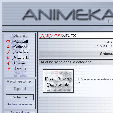
[
Ani
[
#
A
B
C
D
Animés 
Aucune série dans la catégorie.
Il n'y a aucune série dans c
tard.
Recherche avancée
Anime Store