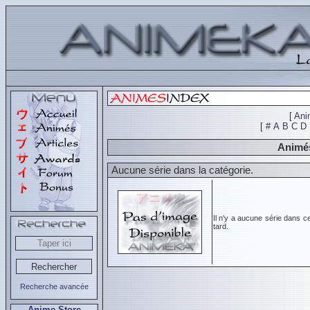
[
Ani
[
#
A
B
C
D
Animés
Aucune série dans la catégorie.
Il n'y a aucune série dans c
tard.
Recherche avancée
Anime Store