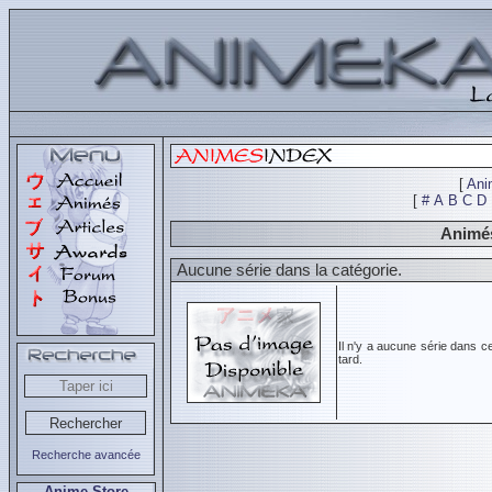
[
Ani
[
#
A
B
C
D
Animés
Aucune série dans la catégorie.
Il n'y a aucune série dans c
tard.
Recherche avancée
Anime Store