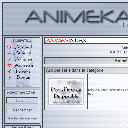
[
Ani
[
#
A
B
C
D
Animés
Aucune série dans la catégorie.
Il n'y a aucune série dans c
tard.
Recherche avancée
Anime Store