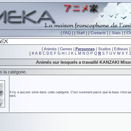
[
FAQ
] [
Staff
] [
Contacts
] [
Stats
] [
Ch
[
Animés
|
Genres
|
Personnes
|
Studios
|
Editeurs
]
[
#
A
B
C
D
E
F
G
H
I
J
K
L
M
N
O
P
Q
R
S
T
U
V
W
X
Y
Animés sur lesquels a travaillé KANZAKI Miso
 la catégorie.
Il n'y a aucune série dans cette catégorie. C'est surement parce que la base n'est pa
tard.