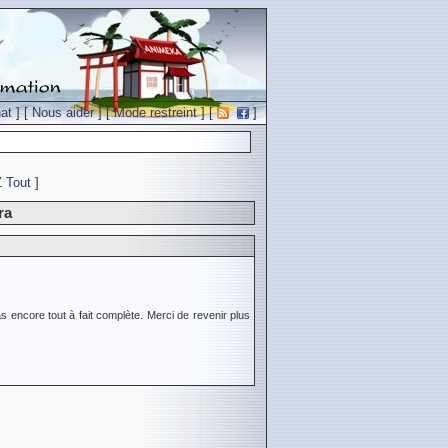
at
] [
Nous aider
] [
Mode restreint
] [
]
Z
Tout
]
ra
s encore tout à fait complète. Merci de revenir plus