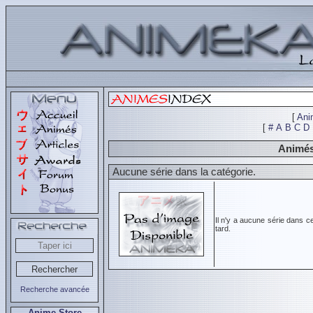
[
Ani
[
#
A
B
C
D
Animés
Aucune série dans la catégorie.
Il n'y a aucune série dans c
tard.
Recherche avancée
Anime Store