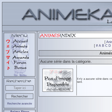
[
Ani
[
#
A
B
C
D
Animés
Aucune série dans la catégorie.
Il n'y a aucune série dans c
tard.
Recherche avancée
Anime Store