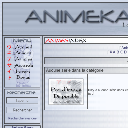
[
Ani
[
#
A
B
C
D
Aucune série dans la catégorie.
Il n'y a aucune série dans c
tard.
Recherche avancée
Anime Store