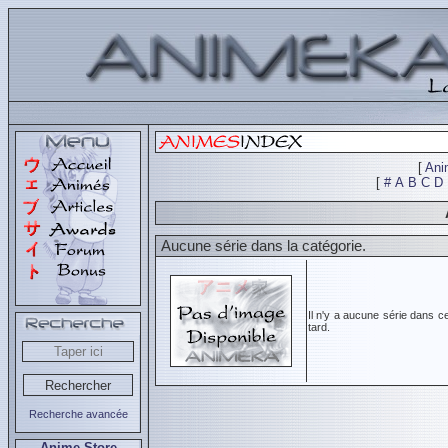
[
Ani
[
#
A
B
C
D
Aucune série dans la catégorie.
Il n'y a aucune série dans c
tard.
Recherche avancée
Anime Store