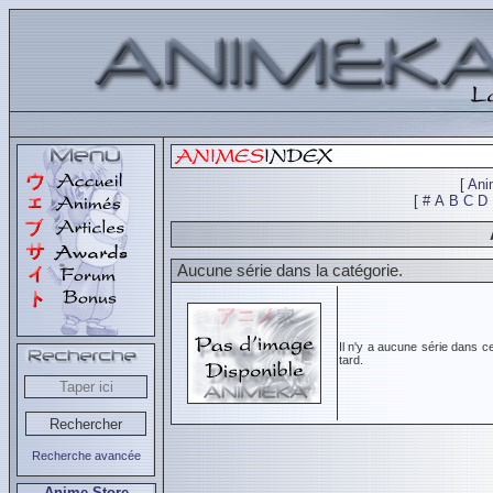
[
Ani
[
#
A
B
C
D
Aucune série dans la catégorie.
Il n'y a aucune série dans c
tard.
Recherche avancée
Anime Store