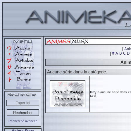
[
Ani
[
#
A
B
C
D
Animé
Aucune série dans la catégorie.
Il n'y a aucune série dans c
tard.
Recherche avancée
Anime Store