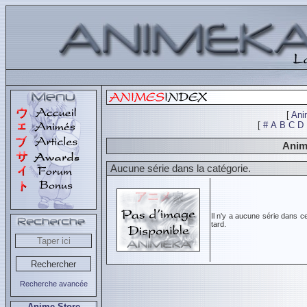
[
Ani
[
#
A
B
C
D
Animé
Aucune série dans la catégorie.
Il n'y a aucune série dans c
tard.
Recherche avancée
Anime Store