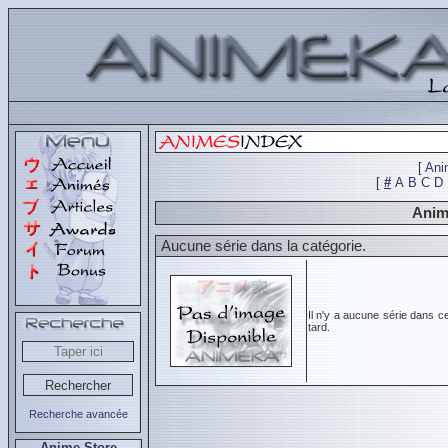
[
Ani
[
#
A
B
C
D
Animé
Aucune série dans la catégorie.
Il n'y a aucune série dans c
tard.
Recherche avancée
Anime Store